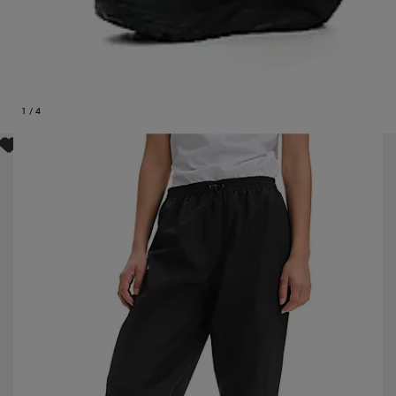
1
/
4