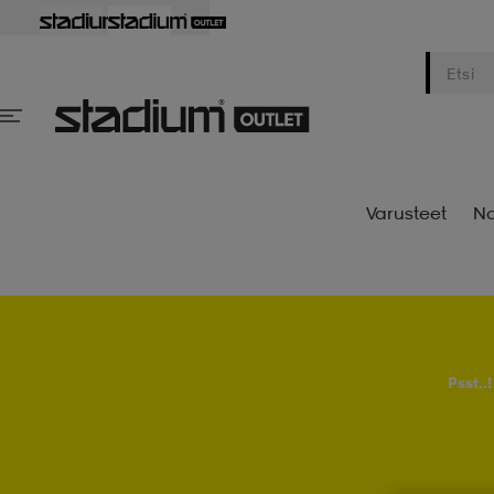
Varusteet
Na
Psst..