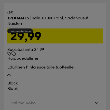
(29)
TREKMATES
Rain 10 000 Pant, Sadehousut,
Naisten
29,99
Huippuedullinen
Suositushinta 34,99
Huippuedullinen
Edullinen hinta suositulle tuotteelle.
Black
Black
Valitse Koko
Valitse Koko