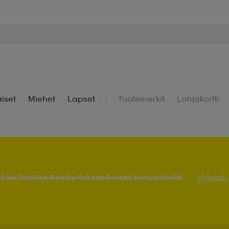
iset
Miehet
Lapset
Tuotemerkit
Lahjakortti
! Saat Stadium Memberinä ostoksistasi bonuspisteitä.
Kirjaudu