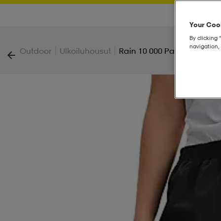
Your Cook
By clicking 
navigation, 
|
|
Outdoor
Ulkoiluhousut
Rain 10 000 Pant, Sadehou