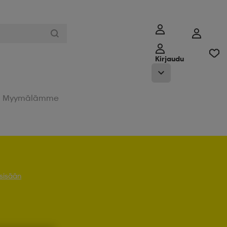
Kirjaudu
Myymälämme
 sisään