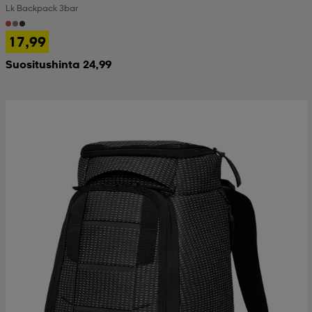
Lk Backpack 3bar
 & otsanauhat
 & otsanauhat
asut
17,99
Suositushinta 24,99
et
rrastot
s
s