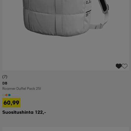
(7)
DB
Roamer Duffel Pack 25l
60,99
Suositushinta 122,-