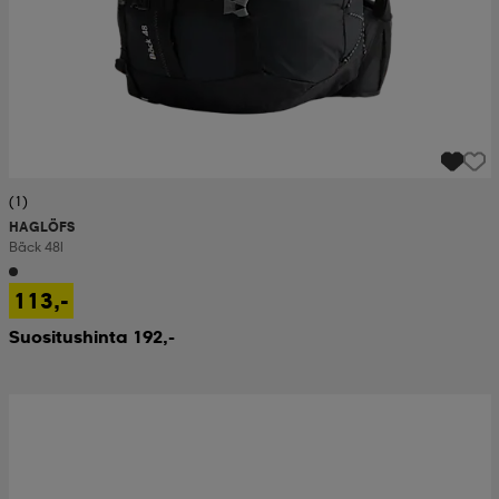
(1)
HAGLÖFS
Bäck 48l
113,-
Suositushinta 192,-