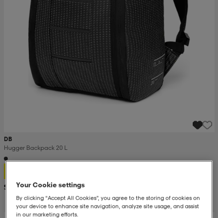
DB
Hugger Backpack 20 L
113,-
Your Cookie settings
Suositushinta 182,-
By clicking “Accept All Cookies”, you agree to the storing of cookies on
your device to enhance site navigation, analyze site usage, and assist
in our marketing efforts.