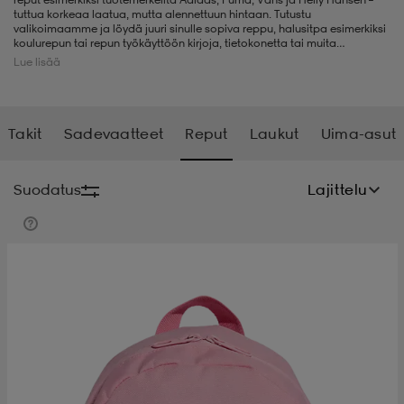
tuttua korkeaa laatua, mutta alennettuun hintaan. Tutustu
valikoimaamme ja löydä juuri sinulle sopiva reppu, halusitpa esimerkiksi
t
uskengät
dat
uskengät
alit
koulurepun tai repun työkäyttöön kirjoja, tietokonetta tai muita
tarvikkeita varten. Meiltä löydät myös reput ulkoiluun tai vaikkapa
Lue lisää
treenivaatteille. Reppuja on eri kokoisia: niin klassisen jumppapussin
korvaajia kuin isompiakin, jotka sopivat vaellukselle. Stadium Outletin
valikoimaa täydennetään jatkuvasti, joten tervetuloa tekemään löytöjä.
saappaat
t
alit
aatteet
saappaat
Osta tyylikäs ja käytännöllinen reppu meiltä.
Takit
Sadevaatteet
Reput
Laukut
Uima-asut
it
alit
it
saappaat
elikengät
Suodatus
Lajittelu
 & hameet
kengät & saappaat
 & paidat
elikengät
aatteet
kengät & saappaat
t & Uimapuvut
kengät
set
kengät & saappaat
et
kengät
aatteet
tarvikkeet
olasit
kengät
rrastot
tarvikkeet