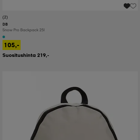
(2)
DB
Snow Pro Backpack 25l
105,-
Suositushinta 219,-