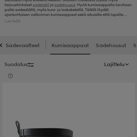
tarjoushintaiset
sadetakit
ja
sadehousut
. Hyviä kumisaappaita tarvitaan
paitsi sadesäällä, myös kura- ja loskakeleillä. Täältä löydät
t
uskengät
dat
uskengät
alit
ajankohtaisen valikoiman kumisaappaat sekä aikuisille että lapsille.
Valikoimamme uudistuu tuon tuosta, joten täällä voit tehdä koska
Lue lisää
tahansa löytöjä, kun tarvitset uudet kumisaappaat.
saappaat
t
alit
aatteet
saappaat
Sadevaatteet
Kumisaappaat
Sadehousut
S
it
alit
it
saappaat
elikengät
Suodatus
Lajittelu
 & hameet
kengät & saappaat
 & paidat
elikengät
aatteet
kengät & saappaat
t & Uimapuvut
kengät
set
kengät & saappaat
et
kengät
aatteet
tarvikkeet
olasit
kengät
rrastot
tarvikkeet