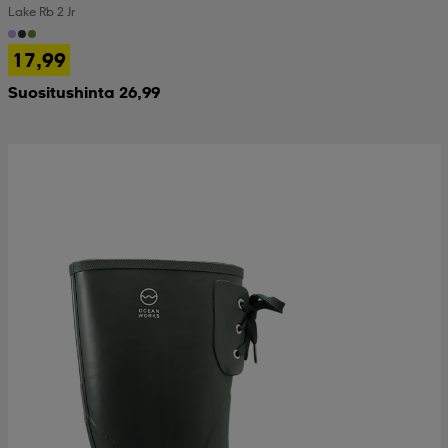
Lake Rb 2 Jr
 & otsanauhat
 & otsanauhat
asut
17,99
Suositushinta 26,99
et
rrastot
s
s