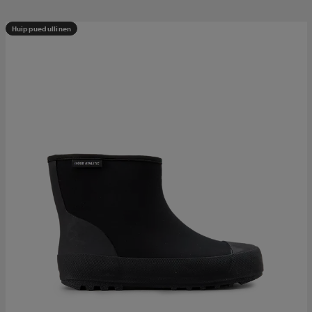
Huippuedullinen