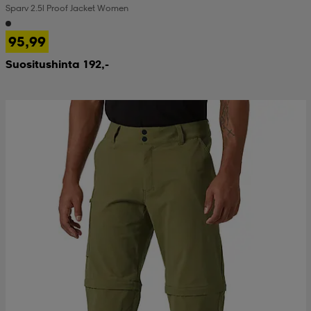
Sparv 2.5l Proof Jacket Women
 & otsanauhat
 & otsanauhat
asut
95,99
Suositushinta 192,-
et
rrastot
s
s