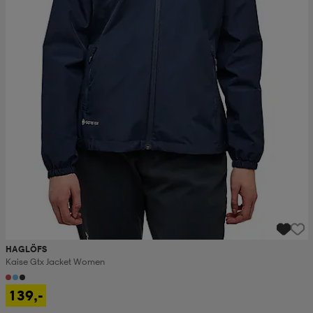
HAGLÖFS
Kaise Gtx Jacket Women
139,-