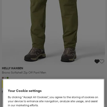
HELLY HANSEN
Brono Softshell Zip Off Pant Men
69,99
Your Cookie settings
Suositushinta 129,-
By clicking “Accept All Cookies”, you agree to the storing of cookies on
your device to enhance site navigation, analyze site usage, and assist
in our marketing efforts.