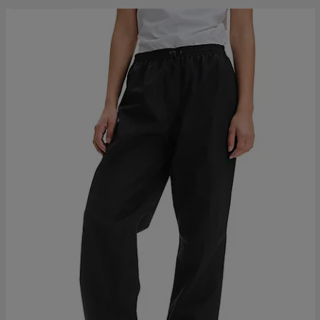
Huippuedullinen