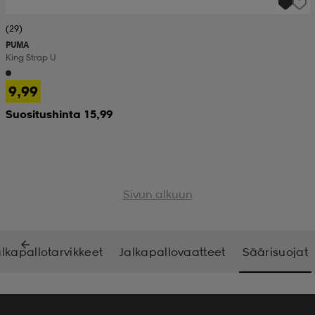
(29)
PUMA
King Strap U
9,99
Suositushinta 15,99
Sivun alkuun
alkapallotarvikkeet
Jalkapallovaatteet
Säärisuojat