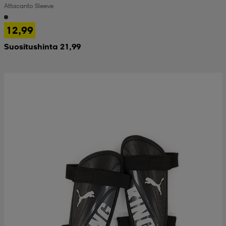
Attacanto Sleeve
 & otsanauhat
 & otsanauhat
asut
12,99
Suositushinta 21,99
et
rrastot
s
s