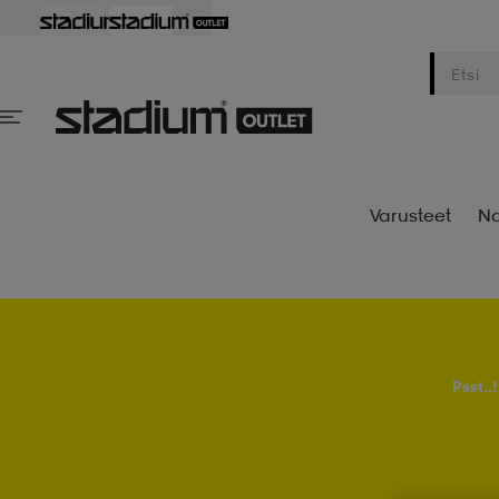
Varusteet
Na
Psst..