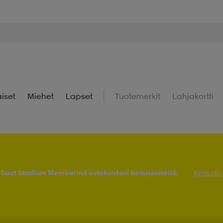
iset
Miehet
Lapset
Tuotemerkit
Lahjakortti
! Saat Stadium Memberinä ostoksistasi bonuspisteitä.
Kirjaudu