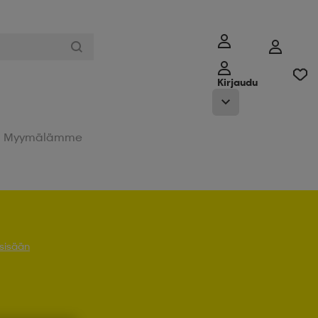
Kirjaudu
Myymälämme
 sisään