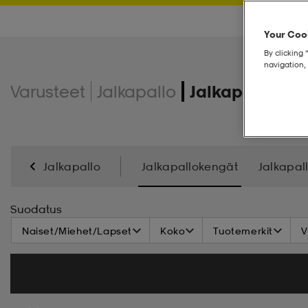
Your Cook
By clicking 
navigation, 
Varusteet
Jalkapallo
Jalkapalloken
Jalkapallo
Jalkapallokengät
Jalkapal
Säärisuojat
Suodatus
Naiset/Miehet/Lapset
Koko
Tuotemerkit
V