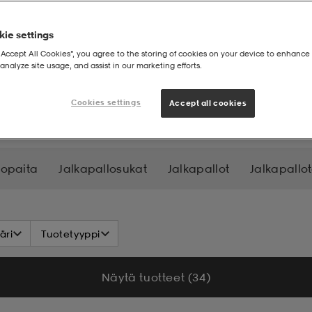
ie settings
“Accept All Cookies”, you agree to the storing of cookies on your device to enhance 
analyze site usage, and assist in our marketing efforts.
gät
Cookies settings
Accept all cookies
lopaita
Jalkapallosukat
Jalkapallot
Jalkapallot
äri
Tuotetyyppi
Näytä tuotteet (34)