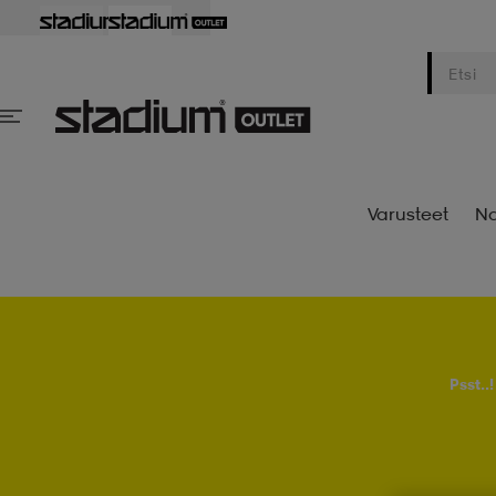
Varusteet
Na
Psst..