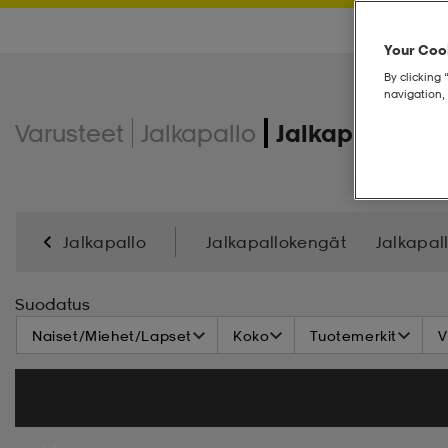
Your Cook
By clicking 
navigation, 
Varusteet
Jalkapallo
Jalkapallovaa
Jalkapallo
Jalkapallokengät
Jalkapal
Säärisuojat
Suodatus
Naiset/Miehet/Lapset
Koko
Tuotemerkit
V