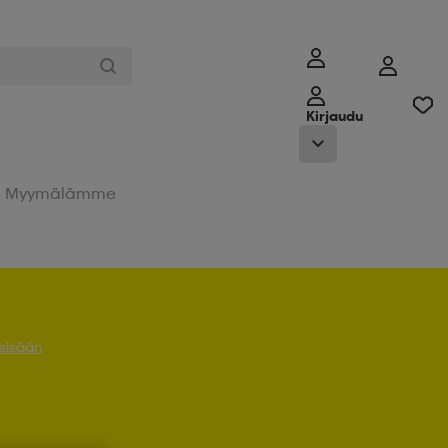
Kirjaudu
Myymälämme
 sisään