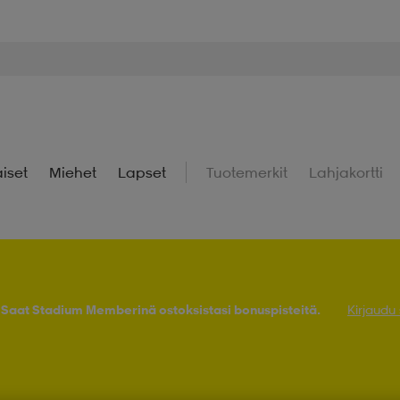
iset
Miehet
Lapset
Tuotemerkit
Lahjakortti
! Saat Stadium Memberinä ostoksistasi bonuspisteitä.
Kirjaudu