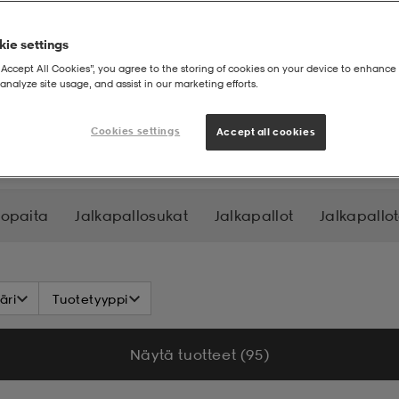
ie settings
“Accept All Cookies”, you agree to the storing of cookies on your device to enhance 
analyze site usage, and assist in our marketing efforts.
tteet
Cookies settings
Accept all cookies
lopaita
Jalkapallosukat
Jalkapallot
Jalkapallot
äri
Tuotetyyppi
Näytä tuotteet (95)