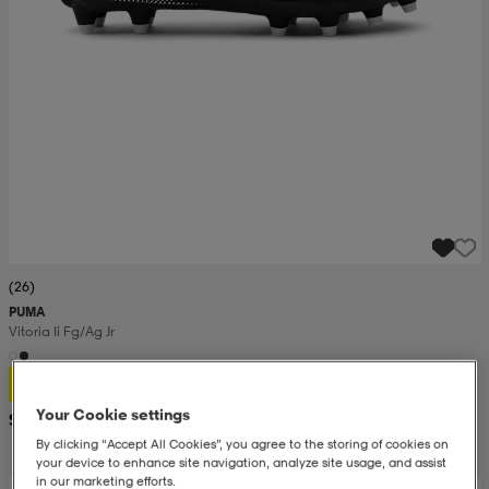
(26)
PUMA
Vitoria Ii Fg/ag Jr
30,99
Your Cookie settings
Suositushinta 43,99
By clicking “Accept All Cookies”, you agree to the storing of cookies on
your device to enhance site navigation, analyze site usage, and assist
in our marketing efforts.