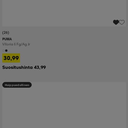
(26)
PUMA
Vitoria Ii Fg/ag Jr
30,99
Suositushinta 43,99
Huippuedullinen