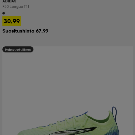
ADIDAS
F50 League Tf J
30,99
Suositushinta 67,99
Huippuedullinen