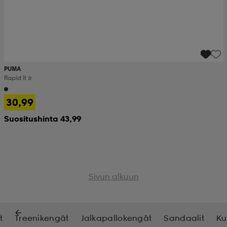
PUMA
Rapid It Jr
30,99
Suositushinta 43,99
Sivun alkuun
t
Treenikengät
Jalkapallokengät
Sandaalit
Ku