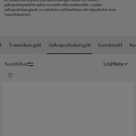
jalkapallopeleihin sekä nurmelle että sisäkentille. Lasten
jalkapallokengissä on edullisia vaihtoehtoja niin kilpailuihin kuin
t
uskengät
dat
uskengät
alit
harjoituksiinkin.
saappaat
t
alit
aatteet
saappaat
t
Treenikengät
Jalkapallokengät
Sandaalit
Ku
it
alit
it
saappaat
elikengät
Suodatus
Lajittelu
 & hameet
kengät & saappaat
 & paidat
elikengät
aatteet
kengät & saappaat
t & Uimapuvut
kengät
set
kengät & saappaat
et
kengät
aatteet
tarvikkeet
olasit
kengät
rrastot
tarvikkeet