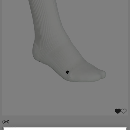
set
asut
tarvikkeet
u- & treenikengät
olasit
eet & lapaset
aatteet
aatteet
rit
eet & lapaset
eet & lapaset
olasit
et
rrastot
set
(64)
REUSCH