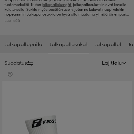
tuotemerkeiltä. Kuten
jalkapallokengät
, jalkapallosukatkin ovat kovalla
kulutuksella. Sukkia myös pestään usein, joten ne kuluvat nappiksiakin
t
uskengät
dat
uskengät
alit
nopeammin. Jalkapallosukkia on hyvä olla muutama ylimääräinen pari,
jotta niitä voi käyttää vuorotellen. Valikoimaamme kuuluu myös
Lue lisää
jalkapallovaatte
et
ja
säärisuojat
, mikäli etsit muitakin varusteita
jalkapalloon. Meiltä hankit aina kunnon tuotteet alennettuun hintaan –
tervetuloa tekemään löytöjä ja klikkaamaan ostoskoriin jalkapallosukat
saappaat
t
alit
aatteet
saappaat
tai useampikin pari.
Jalkapallopaita
Jalkapallosukat
Jalkapallot
Ja
it
alit
it
saappaat
elikengät
Suodatus
Lajittelu
 & hameet
kengät & saappaat
 & paidat
elikengät
aatteet
kengät & saappaat
t & Uimapuvut
kengät
set
kengät & saappaat
et
kengät
aatteet
tarvikkeet
olasit
kengät
rrastot
tarvikkeet