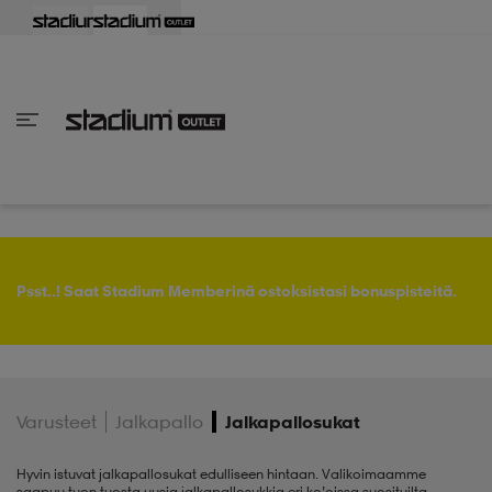
aisin
aisin
aisin
aisin
aisin
aisin
aisin
aisin
aisin
aisin
aisin
aisin
aisin
aisin
aisin
aisin
aisin
aisin
aisin
aisin
aisin
Takaisin
Takaisin
Takaisin
Takaisin
Takaisin
Takaisin
Takaisin
Takaisin
Takaisin
Takaisin
Takaisin
Takaisin
Takaisin
Takaisin
Takaisin
Takaisin
Takaisin
Takaisin
Takaisin
Takaisin
Takaisin
Takaisin
Takaisin
Takaisin
Takaisin
kaikki Naisten vaatteet
 kaikki Naisten kengät
kaikki Miesten vaatteet
 kaikki Miesten kengät
 kaikki Lastenvaatteet
 kaikki Lasten kengät
at
rit
at
ukengät
at
rit
ukengät
t
rit
at & topit
ukengät
Psst..! Saat Stadium Memberinä ostoksistasi bonuspisteitä.
liivit
pallokengät
aatteet
pallokengät
t
ikengät
Varusteet
Jalkapallo
Jalkapallosukat
t
ikengät
ikengät
it
pallokengät
Hyvin istuvat jalkapallosukat edulliseen hintaan. Valikoimaamme
saapuu tuon tuosta uusia jalkapallosukkia eri ko’oissa suosituilta