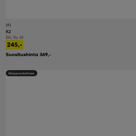
(6)
K2
Bfc Rx W
245,-
Suositushinta 369,-
Huippuedullinen