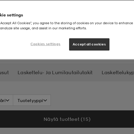
ie settings
“Accept All Cookies”, you agree to the storing of cookies on your device to enhance 
analyze site usage, and assist in our marketing efforts.
not
Cookies settings
Accept all cookies
usut
Laskettelu- Ja Lumilautailutakit
Lasketteluky
elusukset
Selkäpanssarit
äri
Tuotetyyppi
Näytä tuotteet (15)