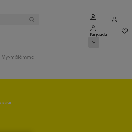
Kirjaudu
Myymälämme
 sisään