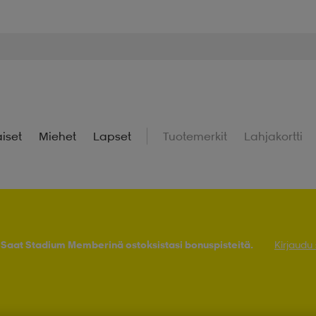
iset
Miehet
Lapset
Tuotemerkit
Lahjakortti
! Saat Stadium Memberinä ostoksistasi bonuspisteitä.
Kirjaudu