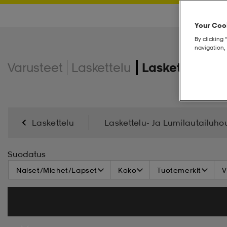
Your Cook
By clicking 
navigation, 
Varusteet
Laskettelu
Laskettelumo
Laskettelu
Laskettelu- Ja Lumilautailuho
Laskettelumonot
Laskettelusauvat
Laskett
Suodatus
Naiset/Miehet/Lapset
Koko
Tuotemerkit
V