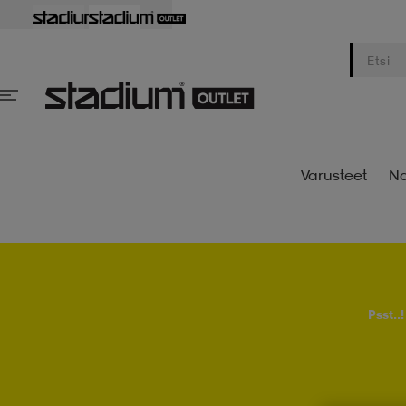
Varusteet
Na
Psst..