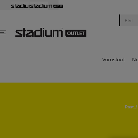
Varusteet
Na
Psst..