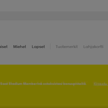
iset
Miehet
Lapset
Tuotemerkit
Lahjakortti
! Saat Stadium Memberinä ostoksistasi bonuspisteitä.
Kirjaudu