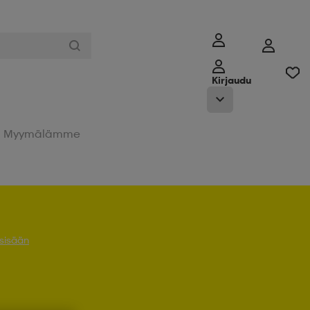
Kirjaudu
Myymälämme
 sisään