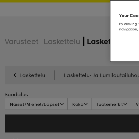
Your Cook
By clicking 
navigation, 
Varusteet
Laskettelu
Laskettelutaki
Laskettelu
Laskettelu- Ja Lumilautailuho
Laskettelumonot
Laskettelusauvat
Laskett
Suodatus
Naiset/Miehet/Lapset
Koko
Tuotemerkit
V