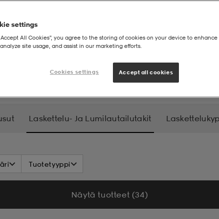
ie settings
“Accept All Cookies”, you agree to the storing of cookies on your device to enhance 
analyze site usage, and assist in our marketing efforts.
t ja lumilautailutakit
Cookies settings
Accept all cookies
usut
Laskettelu- Ja Lumilautailutakit
Lasketteluky
elusukset
Selkäpanssarit
äri
Tuotetyyppi
Näytä tuotteet (34)