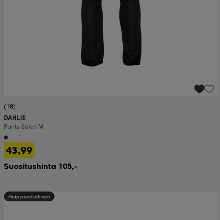
(18)
DAHLIE
Pants Sälen M
43,99
Suositushinta 105,-
Huippuedullinen