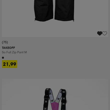
(75)
TAKEOFF
So Full Zip Pant M
21,99