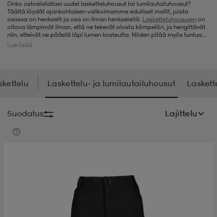
Onko ostoslistallasi uudet lasketteluhousut tai lumilautailuhousut?
Täältä löydät ajankohtaisen valikoimamme edulliset mallit, joista
t
uskengät
dat
uskengät
alit
osassa on henkselit ja osa on ilman henkseleitä.
Lasketteluhousujen
on
oltava lämpimät ilman, että ne tekevät olosta kömpelön, ja hengittävät
niin, etteivät ne päästä läpi lumen kosteutta. Niiden pitää myös tuntua
kokonaisvaltaisesti mukavilta päällä. Lasketteluhousumallit, joita meille
Lue lisää
saapuu, ovat laatutuotteita tuotemerkeiltä, kuten
Cross Sportswear
,
saappaat
t
alit
aatteet
saappaat
Helly Hansen
ja
Scott
. Kun tarjoustuotteita myydään loppuun,
päivitämme valikoimaamme uusilla tuotteilla, joten kannattaa katsoa
valikoimamme aina, kun on aika hankkia uudet lumilautailuhousut tai
lasketteluhousut.
skettelu
Laskettelu- ja lumilautailuhousut
Laskette
it
alit
it
saappaat
elikengät
Suodatus
Lajittelu
 & hameet
kengät & saappaat
 & paidat
elikengät
aatteet
kengät & saappaat
t & Uimapuvut
kengät
set
kengät & saappaat
et
kengät
aatteet
tarvikkeet
olasit
kengät
rrastot
tarvikkeet