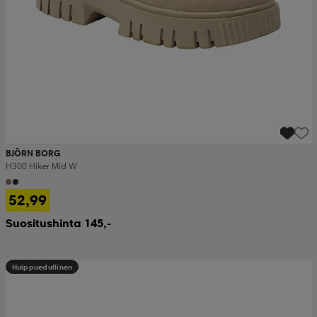
BJÖRN BORG
H300 Hiker Mid W
52,99
Suositushinta 145,-
Huippuedullinen