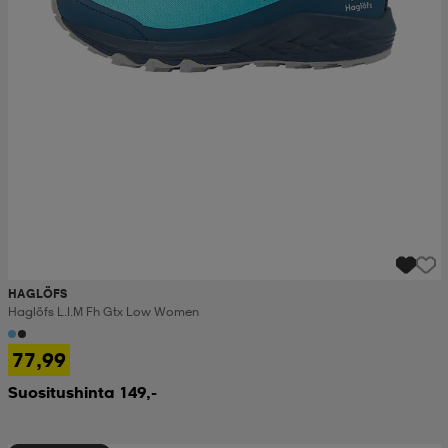
HAGLÖFS
Haglöfs L.i.m Fh Gtx Low Women
77,99
Suositushinta 149,-