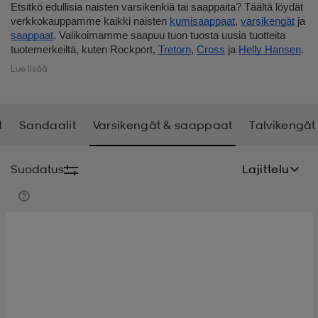
Etsitkö edullisia naisten varsikenkiä tai saappaita? Täältä löydät
verkkokauppamme kaikki naisten
kumisaappaat
,
varsikengät
ja
t
uskengät
dat
uskengät
alit
saappaat
. Valikoimamme saapuu tuon tuosta uusia tuotteita
tuotemerkeiltä, kuten Rockport,
Tretorn
,
Cross
ja
Helly Hansen
.
Stadium Outletin valikoima päivittyy jatkuvasti, ja löydät meiltä
Lue lisää
myös esimerkiksi
vaelluskengät
alennettuun hintaan. Kannattaa
saappaat
t
alit
aatteet
saappaat
siis kurkata sivuillemme aina, kun haluat ostaa uudet naisten
saappaat tai muut kengät.
t
Sandaalit
Varsikengät & saappaat
Talvikengät
it
alit
it
saappaat
elikengät
Suodatus
Lajittelu
 & hameet
kengät & saappaat
 & paidat
elikengät
aatteet
kengät & saappaat
t & Uimapuvut
kengät
set
kengät & saappaat
et
kengät
aatteet
tarvikkeet
olasit
kengät
rrastot
tarvikkeet