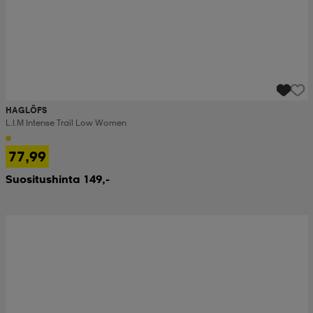
HAGLÖFS
L.i.m Intense Trail Low Women
77,99
Suositushinta 149,-