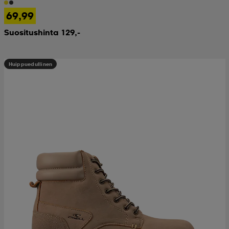
69,99
Suositushinta 129,-
Huippuedullinen