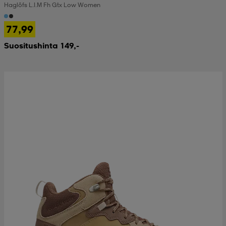
Haglöfs L.i.m Fh Gtx Low Women
 & otsanauhat
 & otsanauhat
asut
77,99
Suositushinta 149,-
et
rrastot
s
s