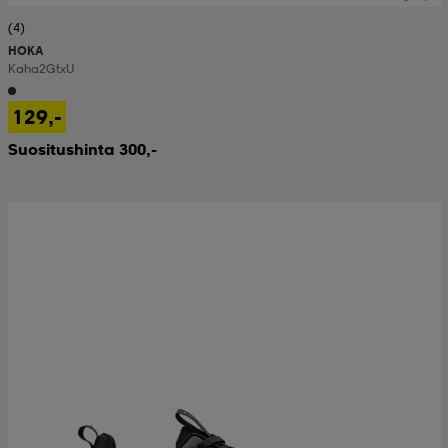
(4)
HOKA
Kaha 2 Gtx U
129,-
Suositushinta 300,-