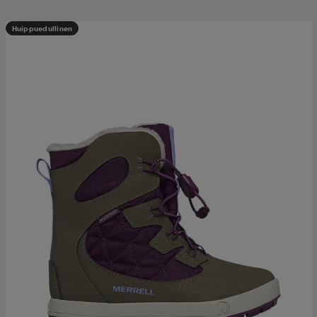
Huippuedullinen