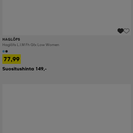
HAGLÖFS
Haglöfs L.i.m Fh Gtx Low Women
77,99
Suositushinta 149,-