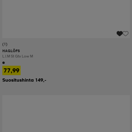
(1)
HAGLÖFS
L.i.m St Gtx Low M
77,99
Suositushinta 149,-