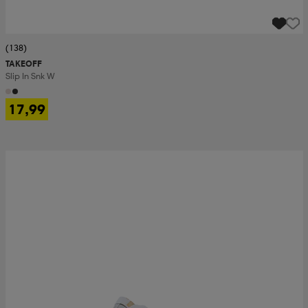
(138)
TAKEOFF
Slip In Snk W
17,99