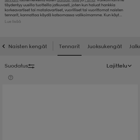
täydentyy uusilla tuotteilla jatkuvasti, joten kun haluat hankkia
korkeavartiset tai matalavartiset, vuorilliset tai vuorittomat naisten
t
uskengät
dat
uskengät
alit
tennarit, kannattaa käydä katsomassa valikoimamme. Kun käyt
säännöllisesti sivuillamme, pysyt ajan tasalla siitä, mitä Stadium Outletin
Lue lisää
alati päivittyvä tennarivalikoima pitää sisällään!
saappaat
t
alit
aatteet
saappaat
Naisten kengät
Tennarit
Juoksukengät
Jal
it
alit
it
saappaat
elikengät
Suodatus
Lajittelu
 & hameet
kengät & saappaat
 & paidat
elikengät
aatteet
kengät & saappaat
t & Uimapuvut
kengät
set
kengät & saappaat
et
kengät
aatteet
tarvikkeet
olasit
kengät
rrastot
tarvikkeet