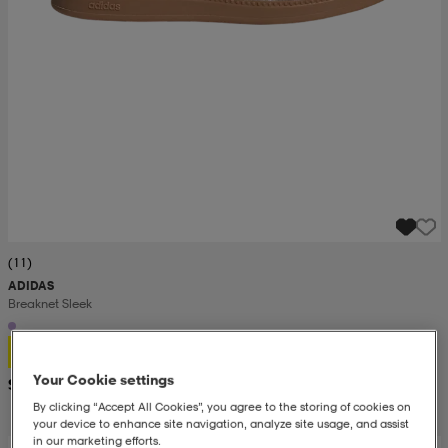
(11)
ADIDAS
Breaknet Sleek
43,99
Your Cookie settings
Suositushinta 60,99
By clicking “Accept All Cookies”, you agree to the storing of cookies on
your device to enhance site navigation, analyze site usage, and assist
in our marketing efforts.