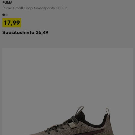
PUMA
Puma Small Logo Sweatpants Fl Cl Jr
 & otsanauhat
 & otsanauhat
asut
17,99
Suositushinta 36,49
et
rrastot
s
s