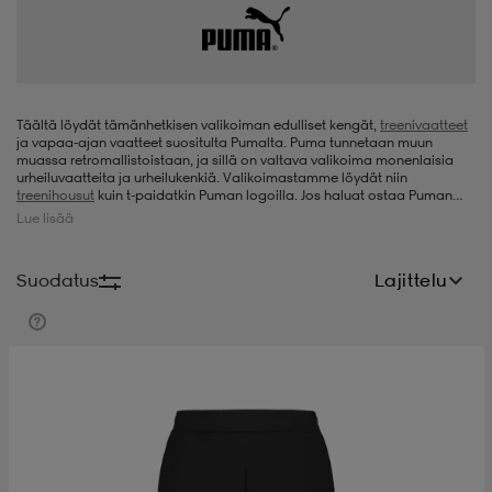
t
uskengät
dat
uskengät
alit
saappaat
t
alit
aatteet
saappaat
Täältä löydät tämänhetkisen valikoiman edulliset kengät,
treenivaatteet
ja vapaa-ajan vaatteet suositulta Pumalta. Puma tunnetaan muun
muassa retromallistoistaan, ja sillä on valtava valikoima monenlaisia
urheiluvaatteita ja urheilukenkiä. Valikoimastamme löydät niin
treenihousut
kuin t-paidatkin Puman logoilla. Jos haluat ostaa Puman
it
alit
it
saappaat
elikengät
tennarit
Lue lisää
, löydät myös huipputarjouksia eri jalkinemalleista täältä.
Suodatus
Lajittelu
 & hameet
kengät & saappaat
 & paidat
elikengät
aatteet
kengät & saappaat
t & Uimapuvut
kengät
set
kengät & saappaat
et
kengät
aatteet
tarvikkeet
olasit
kengät
rrastot
tarvikkeet