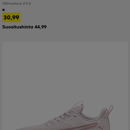
Ultimashow 2.0 Jr
 & otsanauhat
 & otsanauhat
asut
30,99
Suositushinta 44,99
et
rrastot
s
s