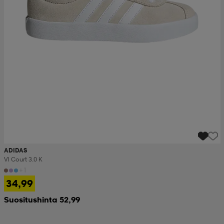
ADIDAS
Vl Court 3.0 K
+1
34,99
Suositushinta 52,99