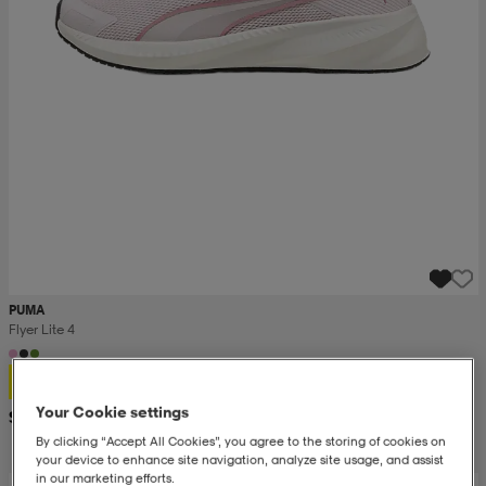
PUMA
Flyer Lite 4
34,99
Your Cookie settings
Suositushinta 52,99
By clicking “Accept All Cookies”, you agree to the storing of cookies on
your device to enhance site navigation, analyze site usage, and assist
in our marketing efforts.