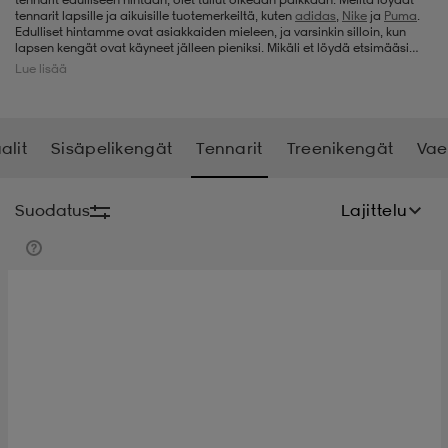
tennarit lapsille ja aikuisille tuotemerkeiltä, kuten
adidas
,
Nike
ja
Puma
.
Edulliset hintamme ovat asiakkaiden mieleen, ja varsinkin silloin, kun
t
uskengät
dat
uskengät
alit
lapsen kengät ovat käyneet jälleen pieniksi. Mikäli et löydä etsimääsi
juuri tämän hetken valikoimastamme, kannattaa tulla käymään
Lue lisää
myöhemmin uudestaan, sillä täydennämme tennarivalikoimaamme
säännöllisesti uusilla malleilla.
saappaat
t
alit
aatteet
saappaat
alit
Sisäpelikengät
Tennarit
Treenikengät
Vae
it
alit
it
saappaat
elikengät
Suodatus
Lajittelu
 & hameet
kengät & saappaat
 & paidat
elikengät
aatteet
kengät & saappaat
t & Uimapuvut
kengät
set
kengät & saappaat
et
kengät
aatteet
tarvikkeet
olasit
kengät
rrastot
tarvikkeet