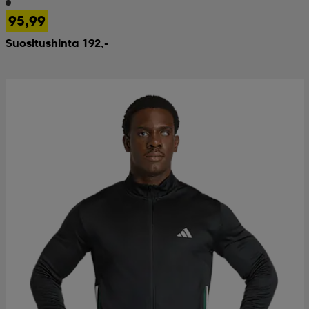
95,99
 & otsanauhat
 & otsanauhat
asut
Suositushinta 192,-
et
rrastot
s
s