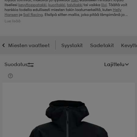
itsellesi
kevyttoppatakki
,
kuoritakki
,
talvitakki
tai vaikka
liivi
. Täältä voit
hankkia todella edullisesti miesten takin laatumerkeiltä, kuten
Helly
t
uskengät
dat
uskengät
alit
Hansen
ja
Sail Racing
. Etsitpä sitten mallia, joka pitää lämpimänä jo
itsessään, kuten
untuvatakki
, tai kuoritakkia, joka toimii
välikerroksen
Lue lisää
päällä, kannattaa pitää silmällä miesten takkivalikoimaamme.
saappaat
t
alit
aatteet
saappaat
Miesten vaatteet
Syystakit
Sadetakit
Kevytt
it
alit
it
saappaat
elikengät
Suodatus
Lajittelu
 & hameet
kengät & saappaat
 & paidat
elikengät
aatteet
kengät & saappaat
t & Uimapuvut
kengät
set
kengät & saappaat
et
kengät
aatteet
tarvikkeet
olasit
kengät
rrastot
tarvikkeet