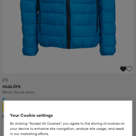
(1)
HAGLÖFS
Mimic Hood Junior
56,99
Your Cookie settings
Suositushinta 149,-
By clicking “Accept All Cookies”, you agree to the storing of cookies on
your device to enhance site navigation, analyze site usage, and assist
in our marketing efforts.