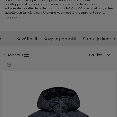
Kevyttoppatakki painaa vähemmän, joten se sopii hyvin myös
paksumpien vaatteiden alle tarjoamaan lisälämpöä talviurheiluun, kuten
t
uskengät
dat
uskengät
alit
lasketteluun tai
luisteluun
. Olemme koonneet tänne ajankohtaisen
valikoimamme edullisia kevyttoppatakkeja merkeiltä, kuten
Sail Racing
&
Lue lisää
Helly Hansen
. Meillä voi tehdä todellisia löytöjä, kun ostoslistalla on
kevyttoppatakki.
saappaat
t
alit
aatteet
saappaat
akit
Kevättakit
Kevyttoppatakit
Sade- ja kuorita
it
alit
it
saappaat
elikengät
Suodatus
Lajittelu
 & hameet
kengät & saappaat
 & paidat
elikengät
aatteet
kengät & saappaat
t & Uimapuvut
kengät
set
kengät & saappaat
et
kengät
aatteet
tarvikkeet
olasit
kengät
rrastot
tarvikkeet