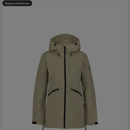
Huippuedullinen