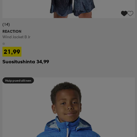
(14)
REACTION
Wind Jacket B Jr
21,99
Suositushinta 34,99
Huippuedullinen