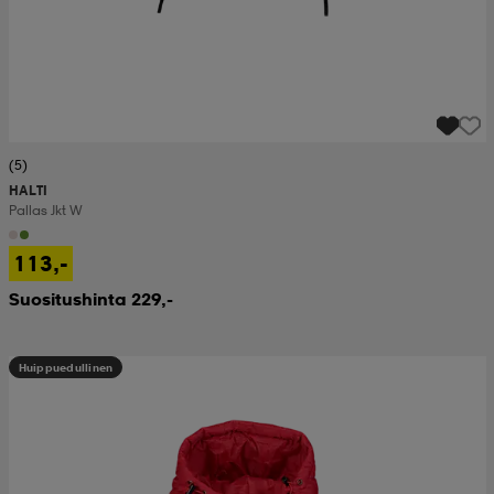
(5)
HALTI
Pallas Jkt W
113,-
Suositushinta 229,-
Huippuedullinen