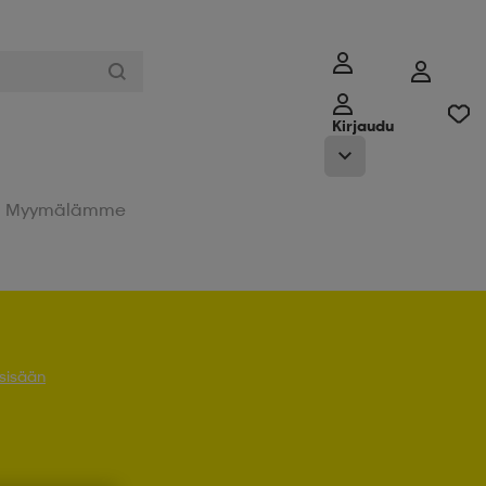
Kirjaudu
Myymälämme
 sisään