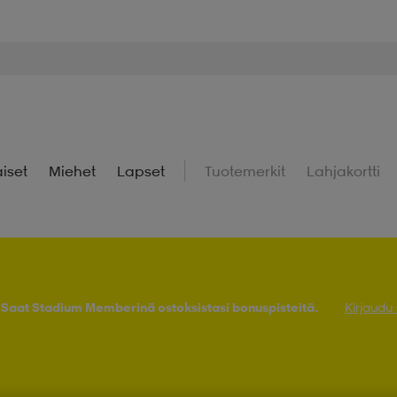
iset
Miehet
Lapset
Tuotemerkit
Lahjakortti
! Saat Stadium Memberinä ostoksistasi bonuspisteitä.
Kirjaudu