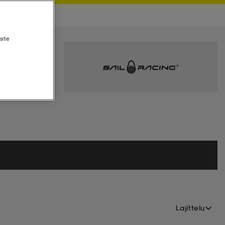
site
Lajittelu