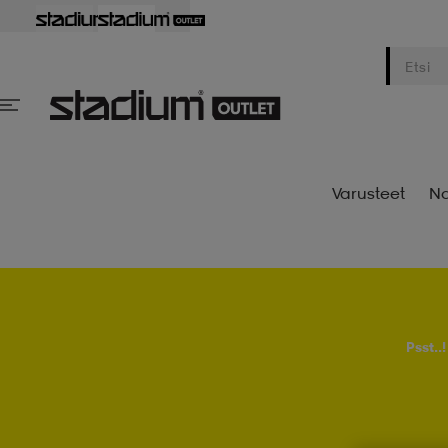
Varusteet
Na
Psst..