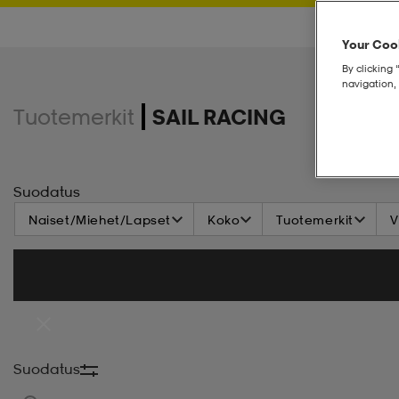
Your Cook
By clicking 
navigation, 
Tuotemerkit
SAIL RACING
Suodatus
Naiset/Miehet/Lapset
Koko
Tuotemerkit
V
Suodatus