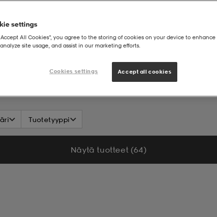
ie settings
“Accept All Cookies”, you agree to the storing of cookies on your device to enhance 
analyze site usage, and assist in our marketing efforts.
Cookies settings
Accept all cookies
äri
Tuotetyyppi
Näytä tuotteet (64)