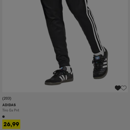
(203)
ADIDAS
Tiro Es Pnt
26,99