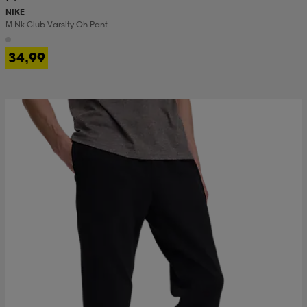
NIKE
M Nk Club Varsity Oh Pant
 & otsanauhat
 & otsanauhat
asut
34,99
et
rrastot
s
s