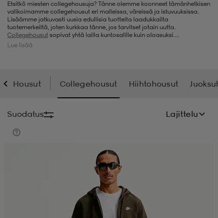
Etsitkö miesten collegehousuja? Tänne olemme koonneet tämänhetkisen
valikoimamme collegehousut eri malleissa, väreissä ja istuvuuksissa.
t
uskengät
dat
uskengät
alit
Lisäämme jatkuvasti uusia edullisia tuotteita laadukkailta
tuotemerkeiltä, joten kurkkaa tänne, jos tarvitset jotain uutta.
Collegehousut
sopivat yhtä lailla kuntosalille kuin oloasuksi.
Collegehousut ovat todellinen lohtuvaate: pehmeät ja mukavat. Meiltä
Lue lisää
löydät myös
treenihousut
ja
ulkoiluhousut
, jos olet niitä vailla. Stadium
saappaat
t
alit
aatteet
saappaat
Outletista löydät aina laatutuotteita alennettuun hintaan, joten tartu
tilaisuuteen ja klikkaa kotiin uudet miesten collegehousut.
Housut
Collegehousut
Hiihtohousut
Juoksu
it
alit
it
saappaat
elikengät
Suodatus
Lajittelu
 & hameet
kengät & saappaat
 & paidat
elikengät
aatteet
kengät & saappaat
t & Uimapuvut
kengät
set
kengät & saappaat
et
kengät
aatteet
tarvikkeet
olasit
kengät
rrastot
tarvikkeet