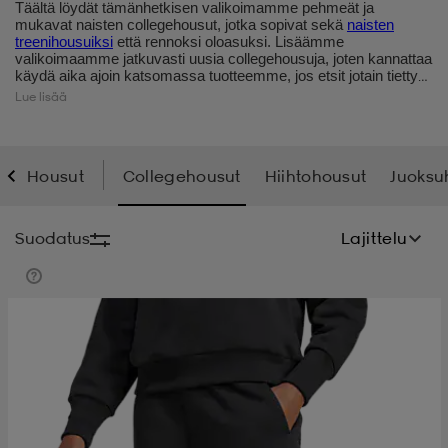
Täältä löydät tämänhetkisen valikoimamme pehmeät ja
mukavat naisten collegehousut, jotka sopivat sekä
naisten
t
uskengät
dat
uskengät
alit
treenihousuiksi
että rennoksi oloasuksi. Lisäämme
valikoimaamme jatkuvasti uusia collegehousuja, joten kannattaa
käydä aika ajoin katsomassa tuotteemme, jos etsit jotain tiettyä
housumallia. Haluaisitko ostaa myös
juoksuhousut
? Meillä on
Lue lisää
myös niitä alehintaan. Meiltä löydät fiksusti aina laatutuotteita eri
saappaat
t
alit
aatteet
saappaat
laatumerkeiltä edullisempaan hintaan, joten tartu tilaisuuteesi ja
hanki itsellesi uudet naisten collegehousut.
Housut
Collegehousut
Hiihtohousut
Juoksu
it
alit
it
saappaat
elikengät
Suodatus
Lajittelu
 & hameet
kengät & saappaat
 & paidat
elikengät
aatteet
kengät & saappaat
t & Uimapuvut
kengät
set
kengät & saappaat
et
kengät
aatteet
tarvikkeet
olasit
kengät
rrastot
tarvikkeet