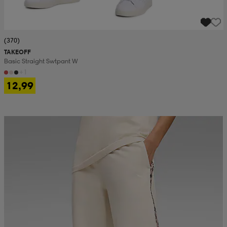
(370)
TAKEOFF
Basic Straight Swtpant W
+1
12,99