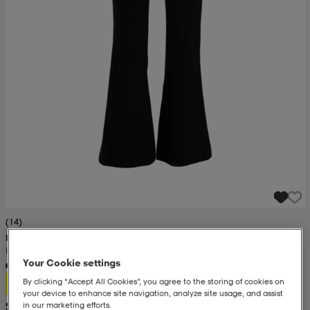
(14)
LE DON DE VIE
Lounge Pant Flare W
Your Cookie settings
17,99
By clicking “Accept All Cookies”, you agree to the storing of cookies on
your device to enhance site navigation, analyze site usage, and assist
Suositushinta 34,99
in our marketing efforts.