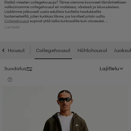
Etsitkö miesten collegehousuja? Tänne olemme koonneet tämänhetkisen
valikoimamme collegehousut eri malleissa, väreissä ja istuvuuksissa.
t
uskengät
dat
uskengät
alit
Lisäämme jatkuvasti uusia edullisia tuotteita laadukkailta
tuotemerkeiltä, joten kurkkaa tänne, jos tarvitset jotain uutta.
Collegehousut
sopivat yhtä lailla kuntosalille kuin oloasuksi.
Collegehousut ovat todellinen lohtuvaate: pehmeät ja mukavat. Meiltä
Lue lisää
löydät myös
treenihousut
ja
ulkoiluhousut
, jos olet niitä vailla. Stadium
saappaat
t
alit
aatteet
saappaat
Outletista löydät aina laatutuotteita alennettuun hintaan, joten tartu
tilaisuuteen ja klikkaa kotiin uudet miesten collegehousut.
Housut
Collegehousut
Hiihtohousut
Juoksu
it
alit
it
saappaat
elikengät
Suodatus
Lajittelu
 & hameet
kengät & saappaat
 & paidat
elikengät
aatteet
kengät & saappaat
t & Uimapuvut
kengät
set
kengät & saappaat
et
kengät
aatteet
tarvikkeet
olasit
kengät
rrastot
tarvikkeet