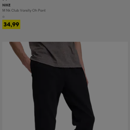
NIKE
M Nk Club Varsity Oh Pant
 & otsanauhat
 & otsanauhat
asut
34,99
et
rrastot
s
s