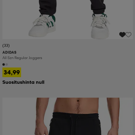
(33)
ADIDAS
All Szn Regular Joggers
34,99
Suositushinta null