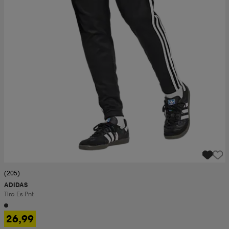
(205)
ADIDAS
Tiro Es Pnt
26,99