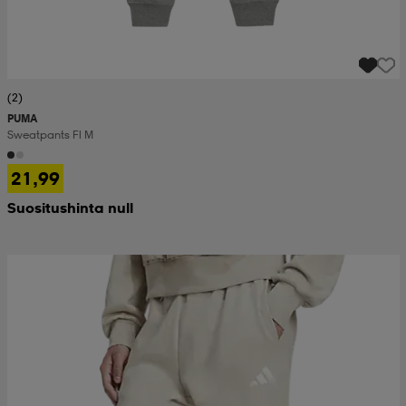
(2)
PUMA
Sweatpants Fl M
21,99
Suositushinta null