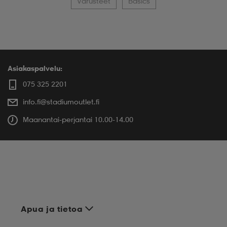
Varusteet
Basics
Asiakaspalvelu:
075 325 2201
info.fi@stadiumoutlet.fi
Maanantai-perjantai 10.00-14.00
Apua ja tietoa