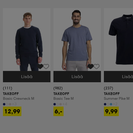
Lisää
Lisää
Lisä
Valitse Koko
Valitse Koko
Valitse Koko
(111)
(982)
(237)
TAKEOFF
TAKEOFF
TAKEOFF
Basic Crewneck M
Basic Tee M
Summer Pike M
+3
+4
+2
12,99
6,-
9,99