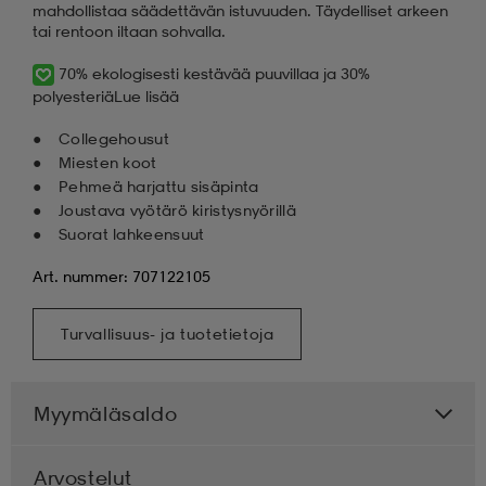
mahdollistaa säädettävän istuvuuden. Täydelliset arkeen
tai rentoon iltaan sohvalla.
70% ekologisesti kestävää puuvillaa ja 30%
polyesteriä
Lue lisää
Collegehousut
Miesten koot
Pehmeä harjattu sisäpinta
Joustava vyötärö kiristysnyörillä
Suorat lahkeensuut
Art. nummer: 707122105
Turvallisuus- ja tuotetietoja
Myymäläsaldo
Arvostelut