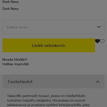
Dark Navy
Dark Navy
 & otsanauhat
 & otsanauhat
asut
Valitse Koko
Valitse Koko
et
Lisää ostoskoriin
rrastot
s
Nouda tänään?
Valitse
myymälä
s
Tuotetiedot
Takeoffin pehmeät housut, joissa on miellyttävän
tuntuinen harjattu sisäpinta. Housuissa on suorat
lahkeensuut ja joustava vyötärö kiristysnyörillä, joka