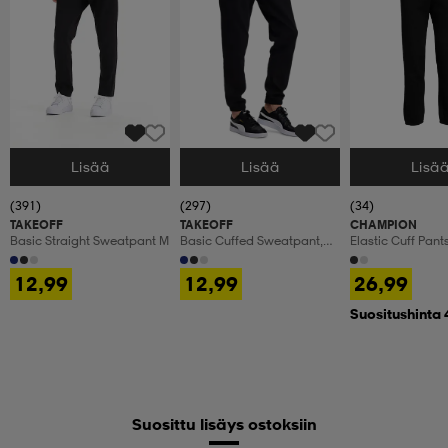
Lisää
Lisää
Lisä
Valitse Koko
Valitse Koko
Valitse Koko
(391)
(297)
(34)
TAKEOFF
TAKEOFF
CHAMPION
Basic Straight Sweatpant M
Basic Cuffed Sweatpant,
Elastic Cuff Pant
Olohousut, Miesten
12,99
12,99
26,99
Suositushinta 
Suosittu lisäys ostoksiin