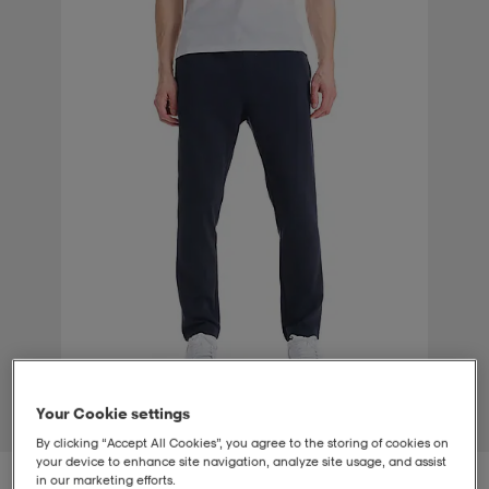
t
uskengät
dat
uskengät
alit
saappaat
t
alit
aatteet
saappaat
it
alit
it
saappaat
elikengät
 & hameet
kengät & saappaat
 & paidat
elikengät
aatteet
kengät & saappaat
t & Uimapuvut
kengät
set
kengät & saappaat
et
kengät
Your Cookie settings
1
/
4
By clicking “Accept All Cookies”, you agree to the storing of cookies on
aatteet
tarvikkeet
olasit
kengät
rrastot
tarvikkeet
your device to enhance site navigation, analyze site usage, and assist
in our marketing efforts.