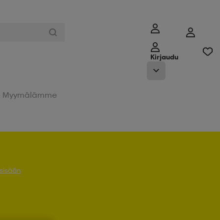
Kirjaudu
Myymälämme
 sisään