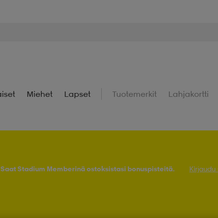
iset
Miehet
Lapset
Tuotemerkit
Lahjakortti
! Saat Stadium Memberinä ostoksistasi bonuspisteitä.
Kirjaudu