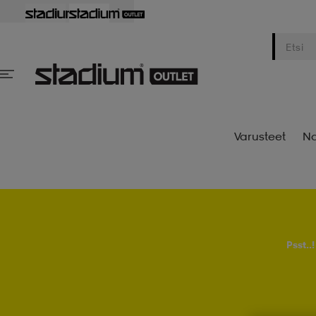
Varusteet
Na
Psst..