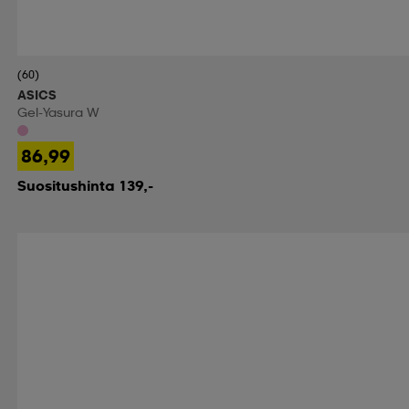
(60)
ASICS
Gel-Yasura W
86,99
Suositushinta 139,-