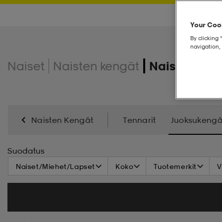
Your Cook
By clicking 
navigation, 
Naiset
Naisten kengät
Naisten juo
Naisten Kengät
Tennarit
Juoksukengä
Varsikengät & Saappaat
Talvikengät
Kenkä
Suodatus
Naiset/Miehet/Lapset
Koko
Tuotemerkit
V