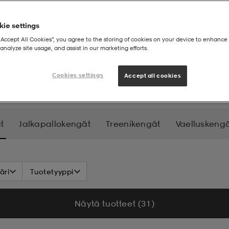
ie settings
“Accept All Cookies”, you agree to the storing of cookies on your device to enhance 
analyze site usage, and assist in our marketing efforts.
ksukengät
Cookies settings
Accept all cookies
t
Jalkapallokengät
Treenikengät
Vaelluskeng
tarvikkeet
äri
Tuotetyyppi
Näytä tuotteet (31)