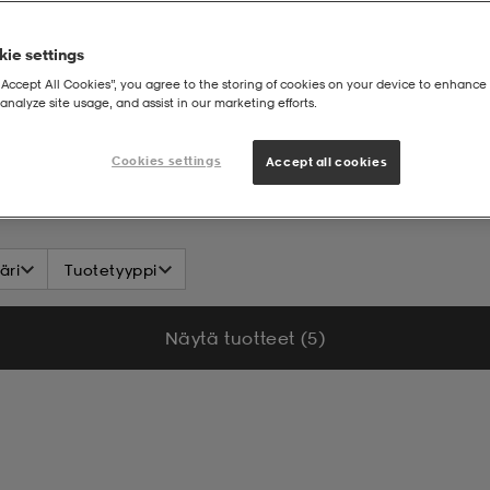
ie settings
“Accept All Cookies”, you agree to the storing of cookies on your device to enhance 
analyze site usage, and assist in our marketing efforts.
Cookies settings
Accept all cookies
äri
Tuotetyyppi
Näytä tuotteet (5)