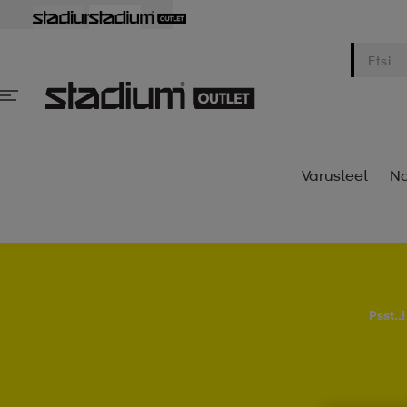
Varusteet
Na
Psst..