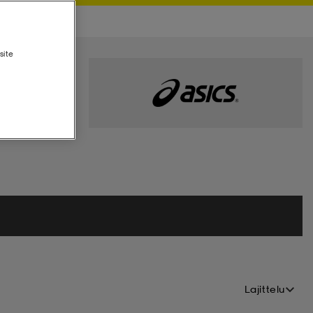
site
Lajittelu