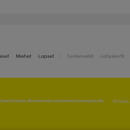
iset
Miehet
Lapset
Tuotemerkit
Lahjakortti
! Saat Stadium Memberinä ostoksistasi bonuspisteitä.
Kirjaudu