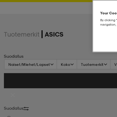
Your Cook
By clicking 
navigation, 
Tuotemerkit
ASICS
Suodatus
Naiset/Miehet/Lapset
Koko
Tuotemerkit
V
Suodatus