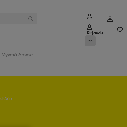
Kirjaudu
Myymälämme
 sisään