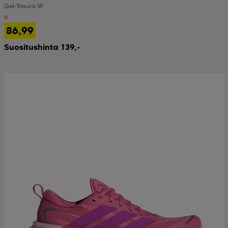
Gel-Yasura W
 & otsanauhat
 & otsanauhat
asut
86,99
Suositushinta 139,-
et
rrastot
s
s