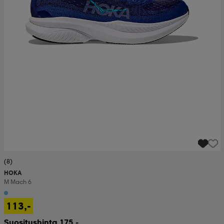
(8)
HOKA
M Mach 6
113,-
Suositushinta 175,-