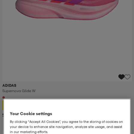
ADIDAS
Supernova Glide W
86,99
Your Cookie settings
Suositushinta 135,-
By clicking “Accept All Cookies”, you agree to the storing of cookies on
your device to enhance site navigation, analyze site usage, and assist
in our marketing efforts.