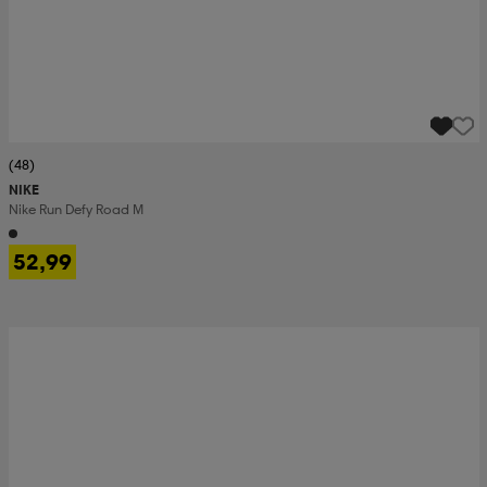
(48)
NIKE
Nike Run Defy Road M
52,99