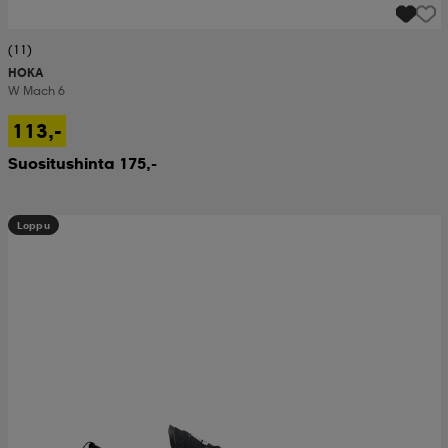
(11)
HOKA
W Mach 6
113,-
Suositushinta 175,-
Loppu