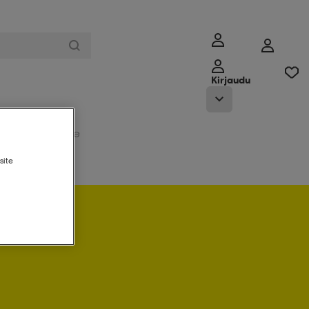
Kirjaudu
Myymälämme
site
 sisään