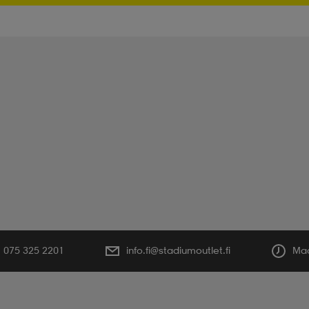
075 325 2201
info.fi@stadiumoutlet.fi
Maa