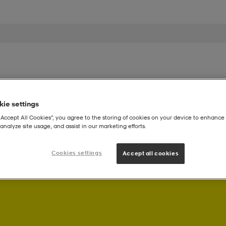
iset
Miehet
Lapset
Tuotemerkit
Lahjakortti
ie settings
“Accept All Cookies”, you agree to the storing of cookies on your device to enhance 
analyze site usage, and assist in our marketing efforts.
Cookies settings
Accept all cookies
! Saat Stadium Memberinä ostoksistasi bonuspisteitä.
Kirjaudu