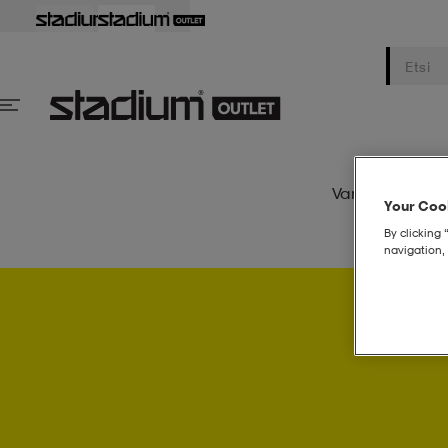
Varusteet
Na
Your Cook
By clicking 
navigation, 
Psst..