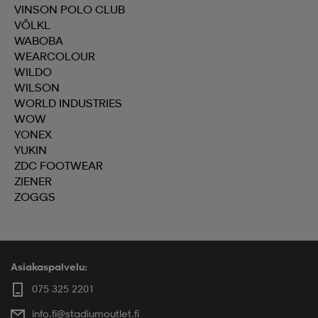
VINSON POLO CLUB
VÖLKL
WABOBA
WEARCOLOUR
WILDO
WILSON
WORLD INDUSTRIES
WOW
YONEX
YUKIN
ZDC FOOTWEAR
ZIENER
ZOGGS
Asiakaspalvelu:
075 325 2201
info.fi@stadiumoutlet.fi