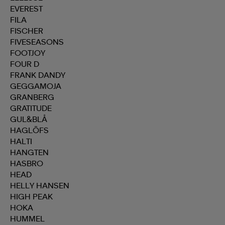
EVEREST
FILA
 & otsanauhat
 & otsanauhat
asut
FISCHER
FIVESEASONS
FOOTJOY
et
FOUR D
FRANK DANDY
GEGGAMOJA
GRANBERG
rrastot
s
GRATITUDE
GUL&BLÅ
HAGLÖFS
s
HALTI
HANGTEN
HASBRO
HEAD
HELLY HANSEN
HIGH PEAK
HOKA
HUMMEL