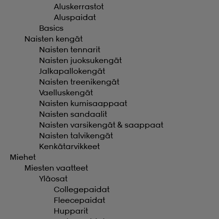
Aluskerrastot
Aluspaidat
Basics
Naisten kengät
Naisten tennarit
Naisten juoksukengät
Jalkapallokengät
Naisten treenikengät
Vaelluskengät
Naisten kumisaappaat
Naisten sandaalit
Naisten varsikengät & saappaat
Naisten talvikengät
Kenkätarvikkeet
Miehet
Miesten vaatteet
Yläosat
Collegepaidat
Fleecepaidat
Hupparit