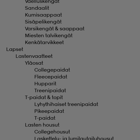
Vaelluskengät
Sandaalit
Kumisaappaat
Sisäpelikengät
Varsikengät & saappaat
Miesten talvikengät
Kenkätarvikkeet
Lapset
Lastenvaatteet
Yläosat
Collegepaidat
Fleecepaidat
Hupparit
Treenipaidat
T-paidat & topit
Lyhythihaiset treenipaidat
Pikeepaidat
T-paidat
Lasten housut
Collegehousut
Laskettelu- ja lumilautailuhousut