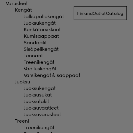
Varusteet
Kengät
t
uskengät
dat
uskengät
alit
FinlandOutletCatalog
Jalkapallokengät
Juoksukengät
Kenkätarvikkeet
saappaat
t
alit
aatteet
saappaat
Kumisaappaat
Sandaalit
Sisäpelikengät
Tennarit
it
alit
it
saappaat
elikengät
Treenikengät
Vaelluskengät
Varsikengät & saappaat
 & hameet
kengät & saappaat
 & paidat
elikengät
aatteet
kengät & saappaat
Juoksu
Juoksukengät
Juoksusukat
t & Uimapuvut
kengät
set
kengät & saappaat
et
kengät
Juoksutakit
Juoksuvaatteet
Juoksuvarusteet
Treeni
aatteet
tarvikkeet
olasit
kengät
rrastot
tarvikkeet
Treenikengät