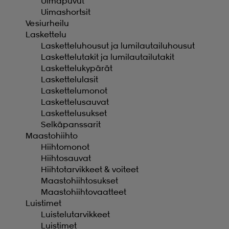
Uimapuvut
Uimashortsit
Vesiurheilu
Laskettelu
Lasketteluhousut ja lumilautailuhousut
Laskettelutakit ja lumilautailutakit
Laskettelukypärät
Laskettelulasit
Laskettelumonot
Laskettelusauvat
Laskettelusukset
Selkäpanssarit
Maastohiihto
Hiihtomonot
Hiihtosauvat
Hiihtotarvikkeet & voiteet
Maastohiihtosukset
Maastohiihtovaatteet
Luistimet
Luistelutarvikkeet
Luistimet