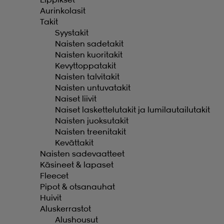
Aurinkolasit
Takit
Syystakit
Naisten sadetakit
Naisten kuoritakit
Kevyttoppatakit
Naisten talvitakit
Naisten untuvatakit
Naiset liivit
Naiset laskettelutakit ja lumilautailutakit
Naisten juoksutakit
Naisten treenitakit
Kevättakit
Naisten sadevaatteet
Käsineet & lapaset
Fleecet
Pipot & otsanauhat
Huivit
Aluskerrastot
Alushousut