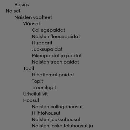
Basics
Naiset
Naisten vaatteet
Yläosat
Collegepaidat
Naisten fleecepaidat
Hupparit
Juoksupaidat
Pikeepaidat ja paidat
Naisten treenipaidat
Topit
Hihattomat paidat
Topit
Treenitopit
Urheiluliivit
Housut
Naisten collegehousut
Hiihtohousut
Naisten jouksuhousut
Naisten lasketteluhousut ja