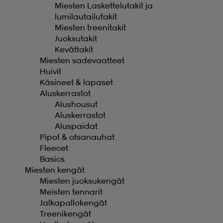
Miesten Laskettelutakit ja
lumilautailutakit
Miesten treenitakit
Juoksutakit
Kevättakit
Miesten sadevaatteet
Huivit
Käsineet & lapaset
Aluskerrastot
Alushousut
Aluskerrastot
Aluspaidat
Pipot & otsanauhat
Fleecet
Basics
Miesten kengät
Miesten juoksukengät
Meisten tennarit
Jalkapallokengät
Treenikengät