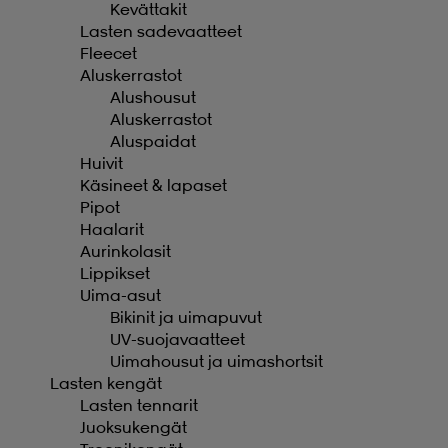
Kevättakit
Lasten sadevaatteet
Fleecet
Aluskerrastot
Alushousut
Aluskerrastot
Aluspaidat
Huivit
Käsineet & lapaset
Pipot
Haalarit
Aurinkolasit
Lippikset
Uima-asut
Bikinit ja uimapuvut
UV-suojavaatteet
Uimahousut ja uimashortsit
Lasten kengät
Lasten tennarit
Juoksukengät