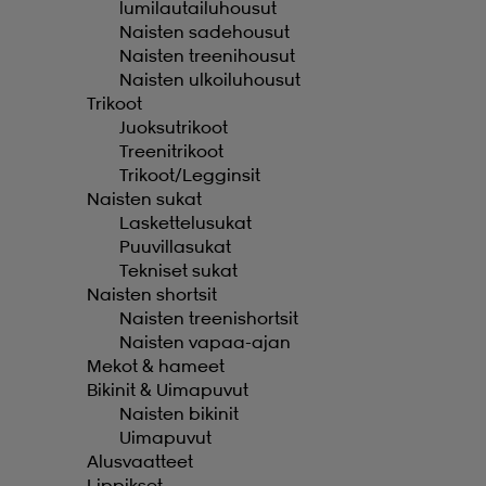
lumilautailuhousut
Naisten sadehousut
Naisten treenihousut
Naisten ulkoiluhousut
Trikoot
Juoksutrikoot
Treenitrikoot
Trikoot/Legginsit
Naisten sukat
Laskettelusukat
Puuvillasukat
Tekniset sukat
Naisten shortsit
Naisten treenishortsit
Naisten vapaa-ajan
Mekot & hameet
Bikinit & Uimapuvut
Naisten bikinit
Uimapuvut
Alusvaatteet
Lippikset