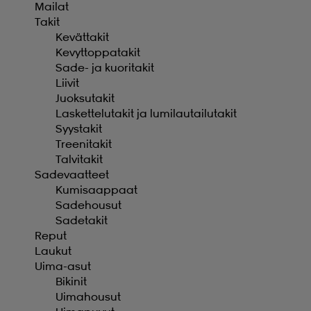
Mailat
Takit
Kevättakit
Kevyttoppatakit
Sade- ja kuoritakit
Liivit
Juoksutakit
Laskettelutakit ja lumilautailutakit
Syystakit
Treenitakit
Talvitakit
Sadevaatteet
Kumisaappaat
Sadehousut
Sadetakit
Reput
Laukut
Uima-asut
Bikinit
Uimahousut