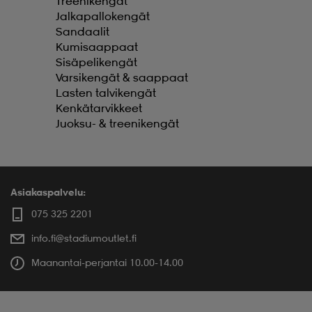
Treenikengät
Jalkapallokengät
Sandaalit
Kumisaappaat
Sisäpelikengät
Varsikengät & saappaat
Lasten talvikengät
Kenkätarvikkeet
Juoksu- & treenikengät
Asiakaspalvelu:
075 325 2201
info.fi@stadiumoutlet.fi
Maanantai-perjantai 10.00-14.00