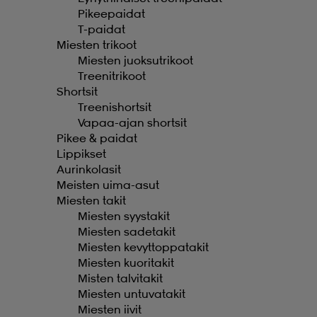
Pikeepaidat
T-paidat
Miesten trikoot
Miesten juoksutrikoot
Treenitrikoot
Shortsit
Treenishortsit
Vapaa-ajan shortsit
Pikee & paidat
Lippikset
Aurinkolasit
Meisten uima-asut
Miesten takit
Miesten syystakit
Miesten sadetakit
Miesten kevyttoppatakit
Miesten kuoritakit
Misten talvitakit
Miesten untuvatakit
Miesten iivit