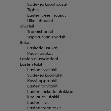
Sade- ja kuorihousut
Tights
Lasten treenihousut
Ulkoiluhousut
Shortsit
Treenishortsit
Vapaa-ajan shortsit
Sukat
Laskettelusukat
Puuvillasukat
Lasten alusvaatteet
Lasten takit
Lasten syystakit
Sade- ja kuoritakit
Kevyttoppatakit
Lasten talvitakit
Lasten laskettelutakki ja
lumilautailutakki
Lasten liivit
Lasten treenitakit