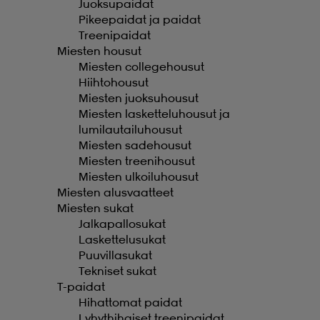
Juoksupaidat
Pikeepaidat ja paidat
Treenipaidat
Miesten housut
Miesten collegehousut
Hiihtohousut
Miesten juoksuhousut
Miesten lasketteluhousut ja
lumilautailuhousut
Miesten sadehousut
Miesten treenihousut
Miesten ulkoiluhousut
Miesten alusvaatteet
Miesten sukat
Jalkapallosukat
Laskettelusukat
Puuvillasukat
Tekniset sukat
T-paidat
Hihattomat paidat
Lyhythihaiset treenipaidat