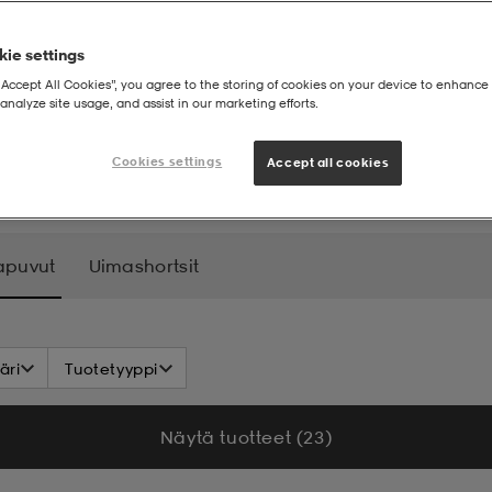
ie settings
“Accept All Cookies”, you agree to the storing of cookies on your device to enhance 
analyze site usage, and assist in our marketing efforts.
Cookies settings
Accept all cookies
apuvut
Uimashortsit
äri
Tuotetyyppi
Näytä tuotteet (23)