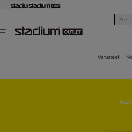
Varusteet
Na
Psst..