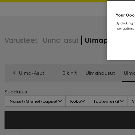
Your Cook
By clicking 
navigation, 
Varusteet
Uima-asut
Uimapuvut
Uima-Asut
Bikinit
Uimahousut
Uim
Suodatus
Naiset/Miehet/Lapset
Koko
Tuotemerkit
V