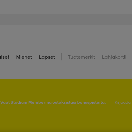
iset
Miehet
Lapset
Tuotemerkit
Lahjakortti
! Saat Stadium Memberinä ostoksistasi bonuspisteitä.
Kirjaudu