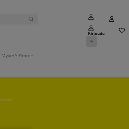
Kirjaudu
Myymälämme
 sisään