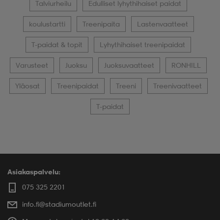
Talviurheilu
Edulliset lyhythihaiset paidat
koulustartti
Treenipaita
Lastenvaatteet
T-paidat & topit
Lyhythihaiset treenipaidat
Varusteet
Juoksu
Juoksuvaatteet
RONHILL
Yläosat
Treenipaidat
Treeni
Treenivaatteet
T-paidat
Asiakaspalvelu:
075 325 2201
info.fi@stadiumoutlet.fi