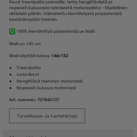
Kevyt treenipaita junioreille, tehty hengittävästä ja
nopeasti kuivuvasta teknisestä materiaalista – täydellinen
aktiivisiin päiviin. Valmistettu kierrätetystä polyesteristä
kestävämpään treeniin.
100% kierrätettyä polyesteriä
Lue lisää
Malli on 145 cm
Malli käyttää kokoa:
146/152
Treenipaita
Juniorikoot
Hengittävä tekninen materiaali
Nopeasti kuivuva materiaali
Art. nummer: 707843107
Turvallisuus- ja tuotetietoja