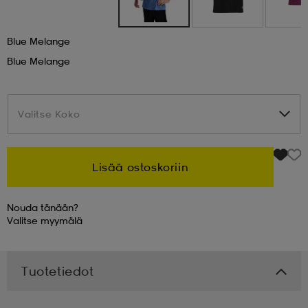
 & otsanauhat
 & otsanauhat
asut
Blue Melange
Blue Melange
et
Valitse Koko
Valitse Koko
rrastot
s
Lisää ostoskoriin
s
Nouda tänään?
Valitse
myymälä
Tuotetiedot