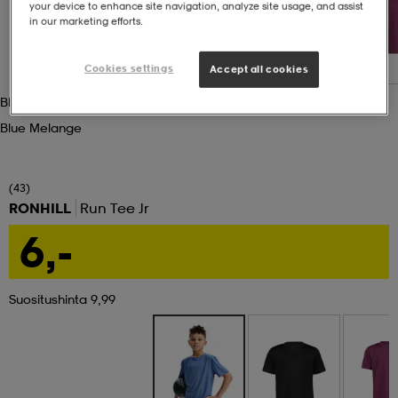
your device to enhance site navigation, analyze site usage, and assist
in our marketing efforts.
set
asut
tarvikkeet
u- & treenikengät
Cookies settings
Accept all cookies
Blue Melange
olasit
eet & lapaset
Blue Melange
aatteet
(43)
RONHILL
Run Tee Jr
6,-
aatteet
rit
Suositushinta 9,99
eet & lapaset
eet & lapaset
olasit
et
rrastot
set