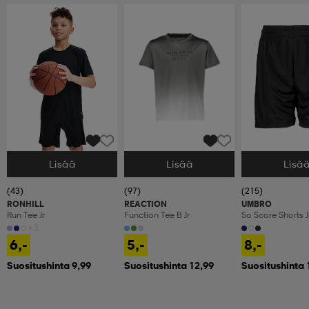
Lisää
Lisää
Lisä
Valitse Koko
Valitse Koko
Valitse Koko
(43)
(97)
(215)
RONHILL
REACTION
UMBRO
Run Tee Jr
Function Tee B Jr
So Score Shorts J
+3
6,-
5,-
8,-
Suositushinta 9,99
Suositushinta 12,99
Suositushinta 