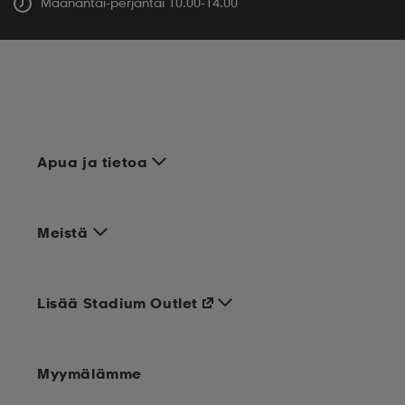
Maanantai-perjantai 10.00-14.00
Apua ja tietoa
Meistä
Lisää Stadium Outlet
Myymälämme