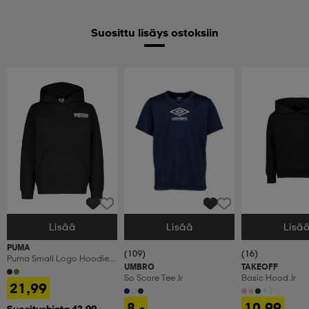
Suosittu lisäys ostoksiin
Lisää
Lisää
Lisä
Valitse Koko
Valitse Koko
Valitse Koko
PUMA
(109)
(16)
Puma Small Logo Hoodie
UMBRO
TAKEOFF
Fl Jr
So Score Tee Jr
Basic Hood Jr
21,99
+1
8,-
10,99
Suositushinta 43,99