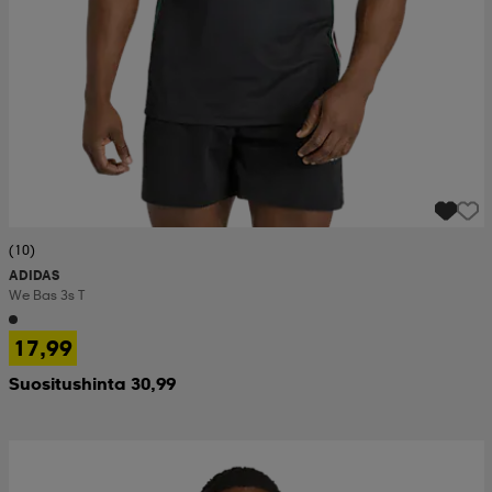
(10)
ADIDAS
We Bas 3s T
17,99
Suositushinta 30,99