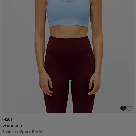
(420)
RÖHNISCH
Seamless Sports Bra W