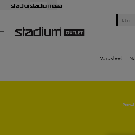
Varusteet
Na
Psst..