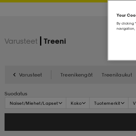
Your Cook
By clicking 
navigation, 
Varusteet
Treeni
Varusteet
Treenikengät
Treenilaukut
Suodatus
Naiset/Miehet/Lapset
Koko
Tuotemerkit
V