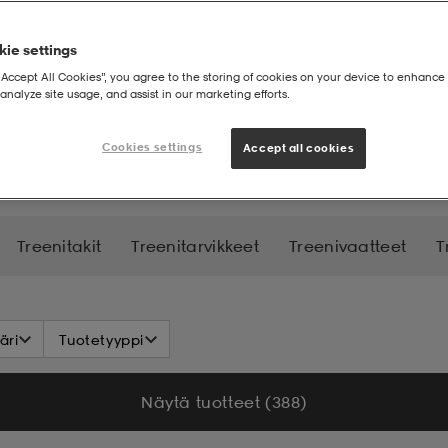
ie settings
“Accept All Cookies”, you agree to the storing of cookies on your device to enhance 
analyze site usage, and assist in our marketing efforts.
Cookies settings
Accept all cookies
Treenitakit
Treenitarvikkeet
Treenivaatteet
T
äri
Tuotetyyppi
Näytä tuotteet (388)