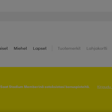
iset
Miehet
Lapset
Tuotemerkit
Lahjakortti
! Saat Stadium Memberinä ostoksistasi bonuspisteitä.
Kirjaudu