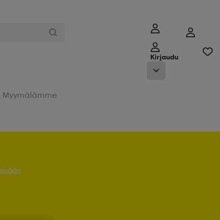
Kirjaudu
Myymälämme
 sisään