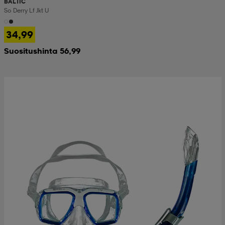
BALTIC
So Derry Lf Jkt U
34,99
Suositushinta 56,99