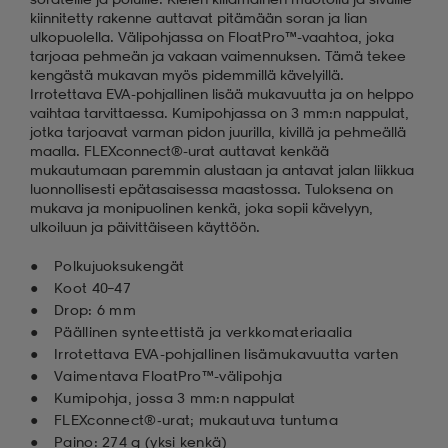
kiinnitetty rakenne auttavat pitämään soran ja lian
ulkopuolella. Välipohjassa on FloatPro™-vaahtoa, joka
tarjoaa pehmeän ja vakaan vaimennuksen. Tämä tekee
kengästä mukavan myös pidemmillä kävelyillä.
Irrotettava EVA-pohjallinen lisää mukavuutta ja on helppo
vaihtaa tarvittaessa. Kumipohjassa on 3 mm:n nappulat,
jotka tarjoavat varman pidon juurilla, kivillä ja pehmeällä
maalla. FLEXconnect®-urat auttavat kenkää
mukautumaan paremmin alustaan ja antavat jalan liikkua
luonnollisesti epätasaisessa maastossa. Tuloksena on
mukava ja monipuolinen kenkä, joka sopii kävelyyn,
ulkoiluun ja päivittäiseen käyttöön.
Polkujuoksukengät
Koot 40–47
Drop: 6 mm
Päällinen synteettistä ja verkkomateriaalia
Irrotettava EVA-pohjallinen lisämukavuutta varten
Vaimentava FloatPro™-välipohja
Kumipohja, jossa 3 mm:n nappulat
FLEXconnect®‑urat; mukautuva tuntuma
Paino: 274 g (yksi kenkä)