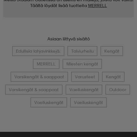
Täältä löydät lisää tuotteita
MERRELL
Asiaan liittyvä sisältö
Edullisia lahjavinkkejä.
Talviurheilu
Kengät
MERRELL
Miesten kengät
Varsikengät & saappaat
Varusteet
Kengät
Varsikengät & saappaat
Vaelluskengät
Outdoor
Vaelluskengät
Vaelluskengät