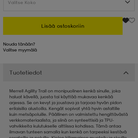
Valitse Koko
Valitse Koko
 & otsanauhat
 & otsanauhat
asut
Lisää ostoskoriin
et
Nouda tänään?
Valitse
myymälä
rrastot
s
Tuotetiedot
s
Merrell Agility Trail on monipuolinen kenkä sinulle, joka
haluat kävellä, juosta tai käyttää mukavaa kenkää
arjessa. Se on kevyt ja joustava ja tarjoaa hyvän pidon
erilaisilla alustoilla. Kengät sopivat yhtä hyvin asfaltille
kuin metsäpoluille. Päällinen on valmistettu hengittävästä
verkkomateriaalista, ja siinä on synteettisiä ja TPU-
vahvikkeita kulutukselle alttiissa kohdissa. Tämä antaa
ilmavan tunteen samalla kun kenkä on tarpeeksi kestävä
sorateille ja poluille. Kielen kiilamainen muotoilu ja sivuille