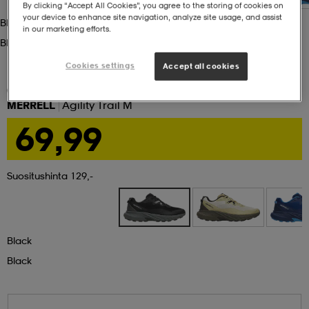
By clicking “Accept All Cookies”, you agree to the storing of cookies on
your device to enhance site navigation, analyze site usage, and assist
Black
set
asut
tarvikkeet
u- & treenikengät
in our marketing efforts.
Black
Cookies settings
Accept all cookies
olasit
eet & lapaset
(19)
MERRELL
Agility Trail M
69,99
aatteet
Suositushinta 129,-
aatteet
rit
eet & lapaset
eet & lapaset
olasit
Black
Black
et
rrastot
set