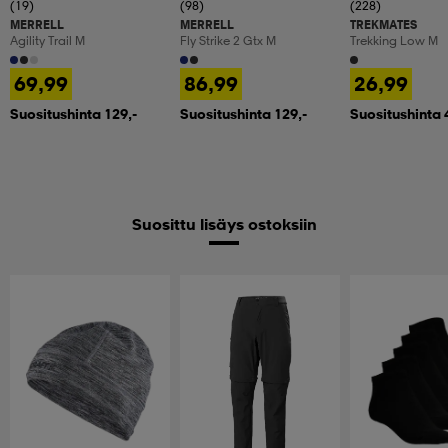
(19)
(98)
(228)
MERRELL
MERRELL
TREKMATES
Agility Trail M
Fly Strike 2 Gtx M
Trekking Low M
69,99
86,99
26,99
Suositushinta 129,-
Suositushinta 129,-
Suositushinta 
Suosittu lisäys ostoksiin