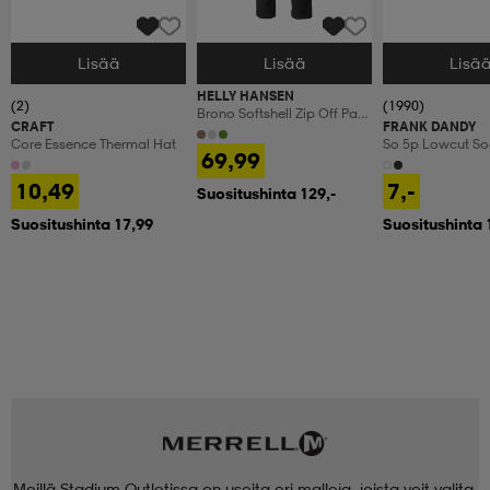
Lisää
Lisää
Lisä
Valitse Koko
Valitse Koko
Valitse Koko
HELLY HANSEN
(2)
(1990)
Brono Softshell Zip Off Pant
CRAFT
FRANK DANDY
Men
Core Essence Thermal Hat
So 5p Lowcut So
69,99
10,49
7,-
Suositushinta 129,-
Suositushinta 17,99
Suositushinta 
Meillä Stadium Outletissa on useita eri malleja, joista voit valita.