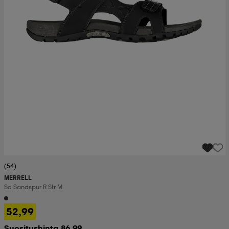
(54)
MERRELL
So Sandspur R Str M
52,99
Suositushinta 86,99