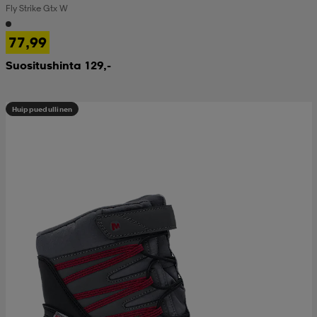
Fly Strike Gtx W
77,99
Suositushinta 129,-
Huippuedullinen