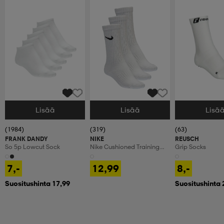
Lisää
Lisää
Lisä
Valitse Koko
Valitse Koko
Valitse Koko
(1984)
(319)
(63)
FRANK DANDY
NIKE
REUSCH
So 5p Lowcut Sock
Nike Cushioned Training
Grip Socks
Crew Socks
7,-
12,99
8,-
Suositushinta 17,99
Suositushinta 