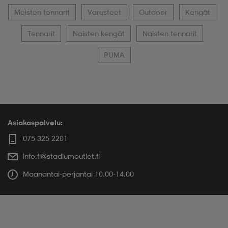
Meisten tennarit
Varusteet
Outdoor
Kengät
Tennarit
Naisten kengät
Naisten tennarit
PUMA
Asiakaspalvelu:
075 325 2201
info.fi@stadiumoutlet.fi
Maanantai-perjantai 10.00-14.00