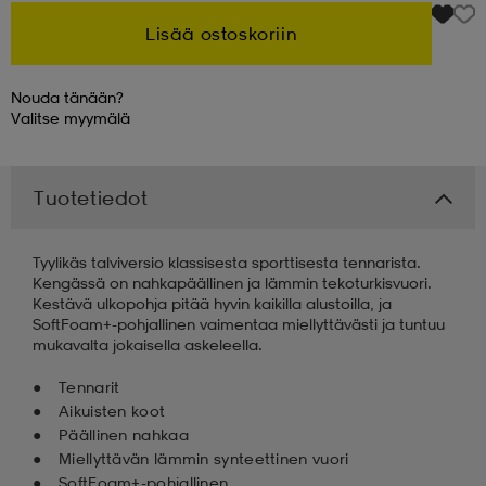
Lisää ostoskoriin
 & otsanauhat
 & otsanauhat
asut
Nouda tänään?
Valitse
myymälä
et
Tuotetiedot
rrastot
s
Tyylikäs talviversio klassisesta sporttisesta tennarista.
Kengässä on nahkapäällinen ja lämmin tekoturkisvuori.
s
Kestävä ulkopohja pitää hyvin kaikilla alustoilla, ja
SoftFoam+-pohjallinen vaimentaa miellyttävästi ja tuntuu
mukavalta jokaisella askeleella.
Tennarit
Aikuisten koot
Päällinen nahkaa
Miellyttävän lämmin synteettinen vuori
SoftFoam+-pohjallinen