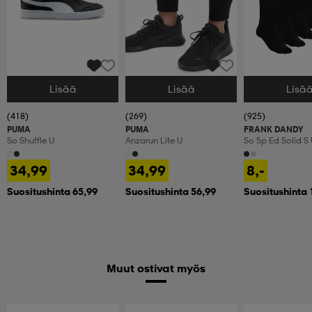
Lisää
Lisää
Lisä
Valitse Koko
Valitse Koko
Valitse Koko
(418)
(269)
(925)
PUMA
PUMA
FRANK DANDY
So Shuffle U
Anzarun Lite U
So 5p Ed Solid S
34,99
34,99
8,-
Suositushinta 65,99
Suositushinta 56,99
Suositushinta 
Muut ostivat myös