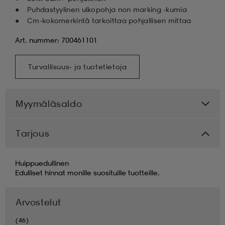
Puhdastyylinen ulkopohja non marking -kumia
Cm-kokomerkintä tarkoittaa pohjallisen mittaa
Art. nummer: 700461101
Turvallisuus- ja tuotetietoja
Myymäläsaldo
Tarjous
Huippuedullinen
Edulliset hinnat monille suosituille tuotteille.
Arvostelut
(46)