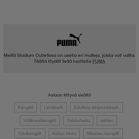
Meillä Stadium Outletissa on useita eri malleja, joista voit valita.
Täältä löydät lisää tuotteita
PUMA
Asiaan liittyvä sisältö
Kengät
Lenkkarit
Edullisia lahjavinkkejä.
Välikausikengät
Talviurheilu
winter
Talvikengät
Katso hinta
Miesten kengät