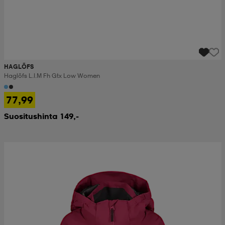
HAGLÖFS
Haglöfs L.i.m Fh Gtx Low Women
77,99
Suositushinta 149,-