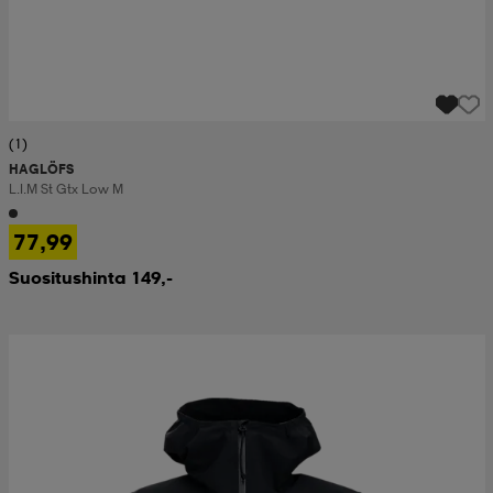
(1)
HAGLÖFS
L.i.m St Gtx Low M
77,99
Suositushinta 149,-