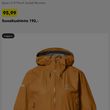
Sparv 2.5l Proof Jacket Women
 & otsanauhat
 & otsanauhat
asut
95,99
Suositushinta 192,-
et
Loppu
rrastot
s
s