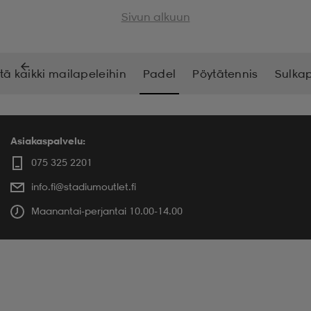
Sivun alkuun
tä kaikki mailapeleihin
Padel
Pöytätennis
Sulkap
Asiakaspalvelu:
075 325 2201
info.fi@stadiumoutlet.fi
Maanantai-perjantai 10.00-14.00