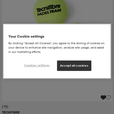
set
asut
tarvikkeet
u- & treenikengät
olasit
eet & lapaset
Your Cookie settings
By clicking “Accept All Cookies”, you agree to the storing of cookies on
your device to enhance site navigation, analyze site usage, and assist
aatteet
in our marketing efforts.
Cookies settings
Accept all cookies
aatteet
rit
eet & lapaset
eet & lapaset
olasit
et
rrastot
set
(10)
TECNIFIBRE