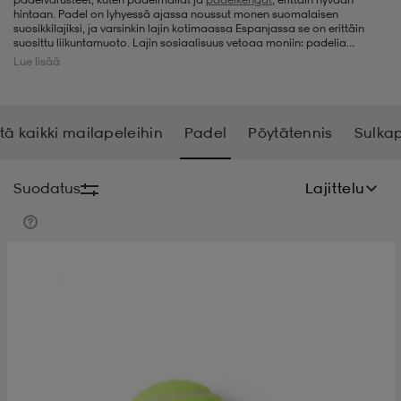
hintaan. Padel on lyhyessä ajassa noussut monen suomalaisen
suosikkilajiksi, ja varsinkin lajin kotimaassa Espanjassa se on erittäin
t
uskengät
dat
uskengät
alit
suosittu liikuntamuoto. Lajin sosiaalisuus vetoaa moniin: padelia
pelatessa voidaan vaivattomasti viettää aikaa yhdessä. Padelnelinpeli
Lue lisää
kavereiden kesken ei vaadi myöskään erityistä osaamista, vaan
ainoastaan padelmailan ja -pallon. Padelissa yhdistyy kuntoilu, kilpailun
jännitys ja hauskuus. Outletista voit tehdä hienoja löytöjä padeliin
saappaat
t
alit
aatteet
saappaat
pelitasostasi riippumatta.
tä kaikki mailapeleihin
Padel
Pöytätennis
Sulkap
it
alit
it
saappaat
elikengät
Suodatus
Lajittelu
 & hameet
kengät & saappaat
 & paidat
elikengät
aatteet
kengät & saappaat
t & Uimapuvut
kengät
set
kengät & saappaat
et
kengät
aatteet
tarvikkeet
olasit
kengät
rrastot
tarvikkeet