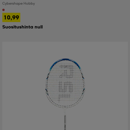
Cybershape Hobby
 & otsanauhat
 & otsanauhat
asut
10,99
Suositushinta null
et
rrastot
s
s