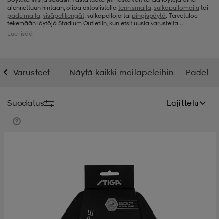
alennettuun hintaan, olipa ostoslistalla
tennismaila
,
sulkapallomaila
tai
padelmaila
,
sisäpelikengät
, sulkapalloja tai
pingispöytä
. Tervetuloa
t
uskengät
dat
uskengät
alit
tekemään löytöjä Stadium Outletiin, kun etsit uusia varusteita
mailaurheiluun.
Lue lisää
saappaat
t
alit
aatteet
saappaat
Varusteet
Näytä kaikki mailapeleihin
Padel
it
alit
it
saappaat
elikengät
Suodatus
Lajittelu
 & hameet
kengät & saappaat
 & paidat
elikengät
aatteet
kengät & saappaat
t & Uimapuvut
kengät
set
kengät & saappaat
et
kengät
aatteet
tarvikkeet
olasit
kengät
rrastot
tarvikkeet