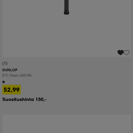
(1)
DUNLOP
D Tr Team 260 Nh
52,99
Suositushinta 150,-