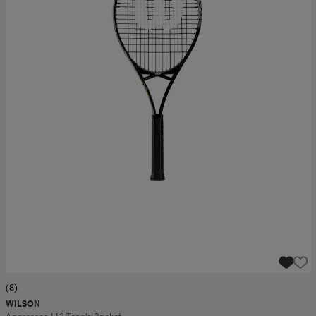
(8)
WILSON