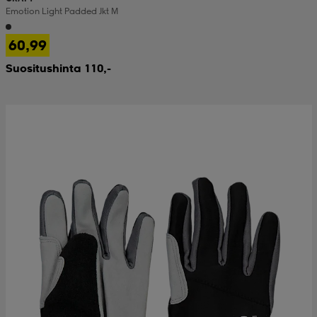
Emotion Light Padded Jkt M
 & otsanauhat
 & otsanauhat
asut
60,99
Suositushinta 110,-
et
rrastot
s
s