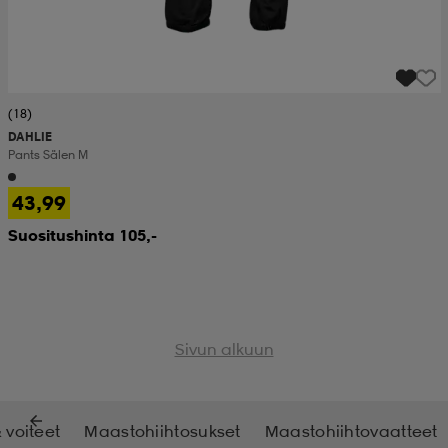
(18)
DAHLIE
Pants Sälen M
43,99
Suositushinta 105,-
Sivun alkuun
 voiteet
Maastohiihtosukset
Maastohiihtovaatteet