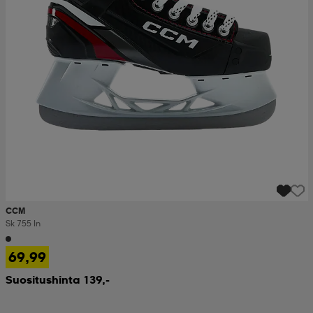
CCM
Sk 755 In
69,99
Suositushinta 139,-