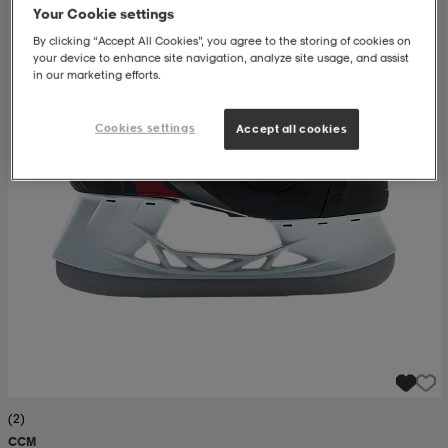
Your Cookie settings
set
asut
tarvikkeet
u- & treenikengät
By clicking “Accept All Cookies”, you agree to the storing of cookies on
your device to enhance site navigation, analyze site usage, and assist
in our marketing efforts.
olasit
eet & lapaset
Cookies settings
Accept all cookies
aatteet
aatteet
rit
eet & lapaset
eet & lapaset
olasit
et
rrastot
set
(2)
CCM