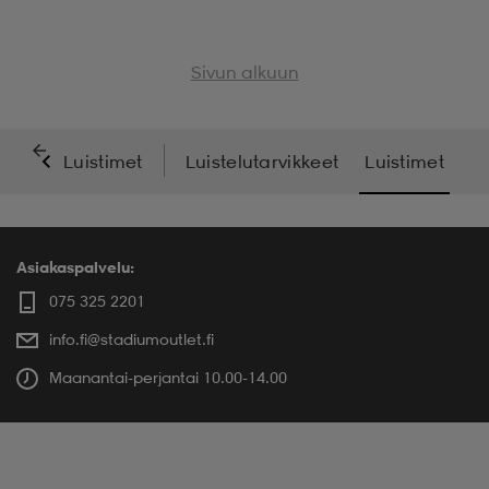
Sivun alkuun
Luistimet
Luistelutarvikkeet
Luistimet
Asiakaspalvelu:
075 325 2201
info.fi@stadiumoutlet.fi
Maanantai-perjantai 10.00-14.00