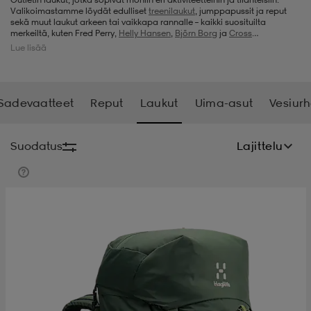
Valikoimastamme löydät edulliset
treenilaukut
, jumppapussit ja reput
sekä muut laukut arkeen tai vaikkapa rannalle – kaikki suosituilta
t
uskengät
dat
uskengät
alit
merkeiltä, kuten Fred Perry,
Helly Hansen
,
Björn Borg
ja
Cross
Sportswear
. Täydennämme eri tuoteryhmien valikoimia jatkuvasti uusilla
Lue lisää
tuotteilla, joten kannattaa pitää sivuamme silmällä, mikäli etsit laukkua
todella huokeaan hintaan.
saappaat
t
alit
aatteet
saappaat
Sadevaatteet
Reput
Laukut
Uima-asut
Vesiurh
it
alit
it
saappaat
elikengät
Suodatus
Lajittelu
 & hameet
kengät & saappaat
 & paidat
elikengät
aatteet
kengät & saappaat
t & Uimapuvut
kengät
set
kengät & saappaat
et
kengät
aatteet
tarvikkeet
olasit
kengät
rrastot
tarvikkeet