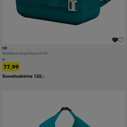
DB
Skateboarding Daypack 20l
77,99
Suositushinta 122,-