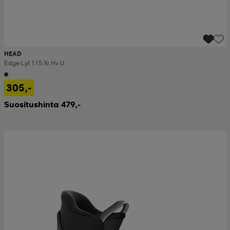
HEAD
Edge Lyt 115 Xr Hv U
305,-
Suositushinta 479,-