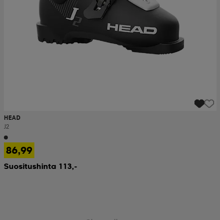
HEAD
J2
86,99
Suositushinta 113,-