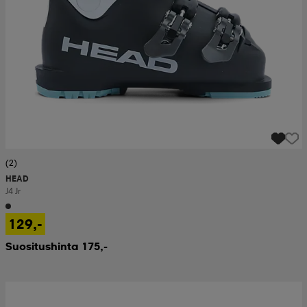
(2)
HEAD
J4 Jr
129,-
Suositushinta 175,-