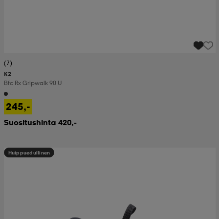
(7)
K2
Bfc Rx Gripwalk 90 U
245,-
Suositushinta 420,-
Huippuedullinen