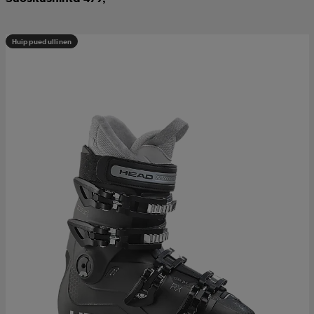
Huippuedullinen