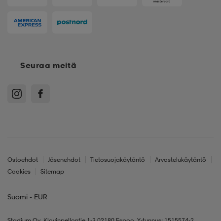
Seuraa meitä
Ostoehdot
Jäsenehdot
Tietosuojakäytäntö
Arvostelukäytäntö
Cookies
Sitemap
Suomi - EUR
Stadium Oy, Klovinpellontie 1-3 02180 Espoo, Y-tunnus: 1515574-2