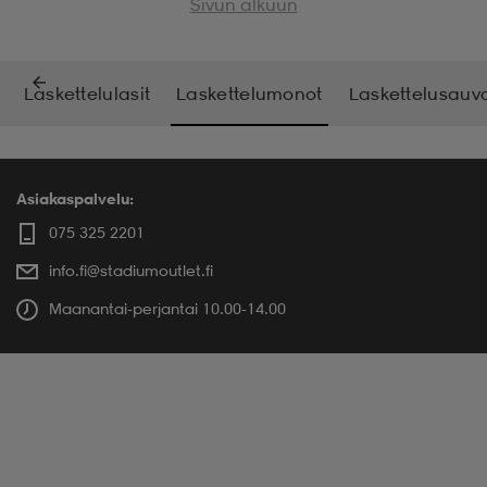
Sivun alkuun
Laskettelulasit
Laskettelumonot
Laskettelusauv
Asiakaspalvelu:
075 325 2201
info.fi@stadiumoutlet.fi
Maanantai-perjantai 10.00-14.00