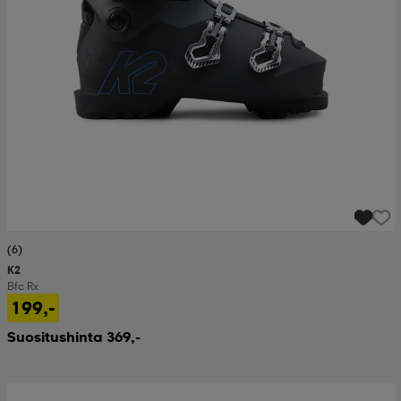
(6)
K2
Bfc Rx
199,-
Suositushinta 369,-