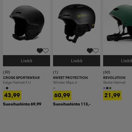
Lisää
Lisää
Lisä
Valitse Koko
Valitse Koko
Valitse Koko
(30)
(1)
(60)
CROSS SPORTSWEAR
SWEET PROTECTION
REVOLUTION
Edge Helmet Ii U
Winder Mips Jr
Skate Helmet
43,99
60,99
21,99
Suositushinta 69,99
Suositushinta 113,-