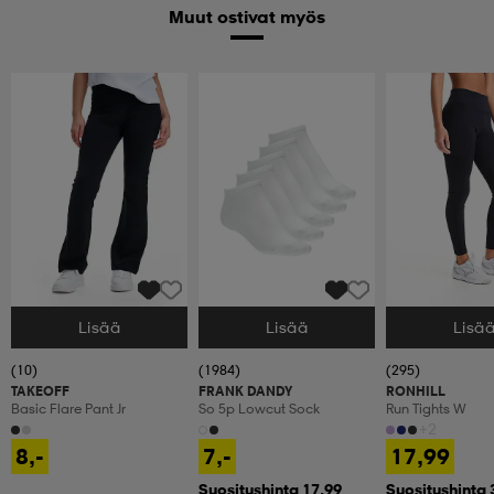
Muut ostivat myös
Lisää
Lisää
Lisä
Valitse Koko
Valitse Koko
Valitse Koko
(10)
(1984)
(295)
TAKEOFF
FRANK DANDY
RONHILL
Basic Flare Pant Jr
So 5p Lowcut Sock
Run Tights W
+2
8,-
7,-
17,99
Suositushinta 17,99
Suositushinta 