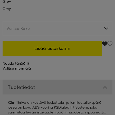
Grey
Grey
 & otsanauhat
 & otsanauhat
asut
Valitse Koko
Valitse Koko
et
Lisää ostoskoriin
rrastot
s
Nouda tänään?
Valitse
myymälä
s
Tuotetiedot
K2:n Thrive on kestävä laskettelu- ja lumilautailukypärä,
jossa on kova ABS-kuori ja K2Dialed Fit System, joka
varmistaa hyvän istuvuuden pään muodosta riippumatta.