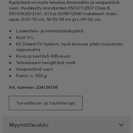
Kypärässä on myös tehokas ilmanvaihto ja vesipestävä
vuori. Hyväksytty standardien EN1077:2007 Class B,
EN1078:2012+A1 :013 ja ASTM F2040 mukaisesti. Koko-
opas: S=51–55 cm, M=55–58 cm ja L=59–62 cm.
Laskettelu- ja lumilautailukypärä
Koot S–L
K2 Dialed Fit System; hyvä istuvuus pään muodosta
riippumatta
Kova ja kestävä ABS-kuori
Tehokkaasti hengittävä malli
Vesipestävä vuori
Paino: n. 500 g
Art. nummer: 234134108
Turvallisuus- ja tuotetietoja
Myymäläsaldo