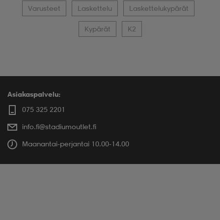
Varusteet
Laskettelu
Laskettelukypärät
Kypärät
K2
Asiakaspalvelu:
075 325 2201
info.fi@stadiumoutlet.fi
Maanantai-perjantai 10.00-14.00