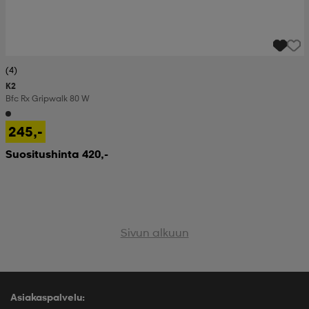
(4)
K2
Bfc Rx Gripwalk 80 W
245,-
Suositushinta 420,-
Sivun alkuun
Asiakaspalvelu: