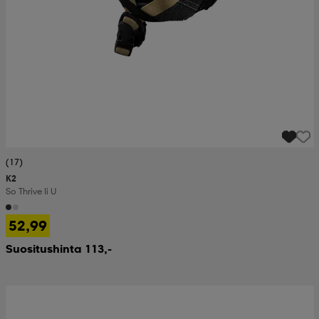
(17)
K2
So Thrive Ii U
52,99
Suositushinta 113,-