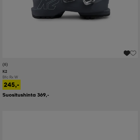
(6)
K2
Bfc Rx W
245,-
Suositushinta 369,-