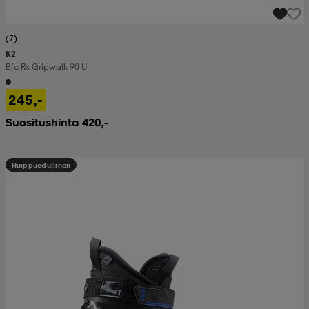
(7)
K2
Bfc Rx Gripwalk 90 U
245,-
Suositushinta 420,-
Huippuedullinen