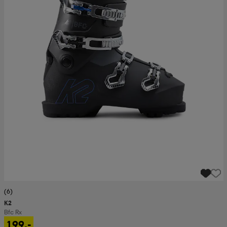
(6)
K2
Bfc Rx
199,-