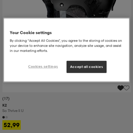
set
asut
tarvikkeet
u- & treenikengät
Your Cookie settings
olasit
eet & lapaset
By clicking “Accept All Cookies”, you agree to the storing of cookies on
your device to enhance site navigation, analyze site usage, and assist
in our marketing efforts.
aatteet
Cookies settings
Accept all cookies
aatteet
rit
(17)
eet & lapaset
eet & lapaset
olasit
K2
So Thrive Ii U
et
rrastot
set
52,99