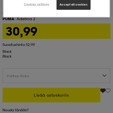
Cookies settings
Accept all cookies
set
asut
tarvikkeet
u- & treenikengät
(4)
PUMA
Adelina 2
30,99
olasit
eet & lapaset
Suositushinta 52,99
aatteet
Black
Black
aatteet
rit
Valitse Koko
Valitse Koko
eet & lapaset
eet & lapaset
olasit
Lisää ostoskoriin
et
rrastot
set
Nouda tänään?