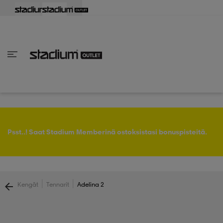
aisin
aisin
aisin
aisin
aisin
aisin
aisin
aisin
aisin
aisin
aisin
aisin
aisin
aisin
aisin
aisin
aisin
aisin
aisin
aisin
aisin
Takaisin
Takaisin
Takaisin
Takaisin
Takaisin
Takaisin
Takaisin
Takaisin
Takaisin
Takaisin
Takaisin
Takaisin
Takaisin
Takaisin
Takaisin
Takaisin
Takaisin
Takaisin
Takaisin
Takaisin
Takaisin
Takaisin
Takaisin
Takaisin
Takaisin
kaikki Naisten vaatteet
 kaikki Naisten kengät
kaikki Miesten vaatteet
 kaikki Miesten kengät
 kaikki Lastenvaatteet
 kaikki Lasten kengät
at
rit
at
ukengät
at
rit
ukengät
t
rit
at & topit
ukengät
Psst..! Saat Stadium Memberinä ostoksistasi bonuspisteitä.
liivit
pallokengät
aatteet
pallokengät
t
ikengät
|
|
Kengät
Tennarit
Adelina 2
t
ikengät
ikengät
it
pallokengät