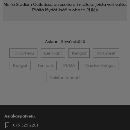
Meillä Stadium Outletissa on useita eri malleja, joista voit valita.
Täältä löydät lisää tuotteita
PUMA
Asiaan liittyvä sisältö
Talviurheilu
Lenkkarit
Kengät
Varusteet
Kengät
Tennarit
PUMA
Naisten kengät
Naisten tennarit
Asiakaspalvelu:
075 325 2201