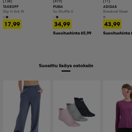
(138)
(419)
(11)
TAKEOFF
PUMA
ADIDAS
Slip In Snk W
So Shuffle U
Breaknet Sleek
17,99
34,99
43,99
Suositushinta 65,99
Suositushinta 
Suosittu lisäys ostoksiin