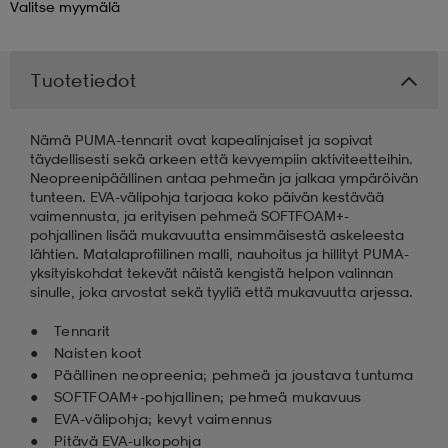
Valitse
myymälä
 & otsanauhat
 & otsanauhat
asut
Tuotetiedot
et
Nämä PUMA-tennarit ovat kapealinjaiset ja sopivat
täydellisesti sekä arkeen että kevyempiin aktiviteetteihin.
Neopreenipäällinen antaa pehmeän ja jalkaa ympäröivän
rrastot
s
tunteen. EVA-välipohja tarjoaa koko päivän kestävää
vaimennusta, ja erityisen pehmeä SOFTFOAM+-
pohjallinen lisää mukavuutta ensimmäisestä askeleesta
lähtien. Matalaprofiilinen malli, nauhoitus ja hillityt PUMA-
s
yksityiskohdat tekevät näistä kengistä helpon valinnan
sinulle, joka arvostat sekä tyyliä että mukavuutta arjessa.
Tennarit
Naisten koot
Päällinen neopreenia; pehmeä ja joustava tuntuma
SOFTFOAM+-pohjallinen; pehmeä mukavuus
EVA-välipohja; kevyt vaimennus
Pitävä EVA-ulkopohja