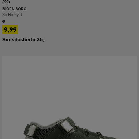
(90)
BJÖRN BORG
So Homy U
9,99
Suositushinta 35,-