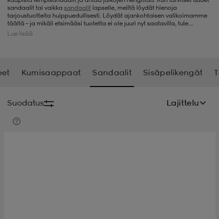
sandaalit tai vaikka
sandaalit
lapselle
, meiltä löydät hienoja
tarjoustuotteita huippuedullisesti. Löydät ajankohtaisen valikoimamme
t
uskengät
dat
uskengät
alit
täältä – ja mikäli etsimääsi tuotetta ei ole juuri nyt saatavilla, tule
ihmeessä käymään myöhemmin uudestaan, sillä päivitämme
Lue lisää
valikoimaamme jatkuvasti uusilla edullisilla sandaaleilla.
saappaat
t
alit
aatteet
saappaat
eet
Kumisaappaat
Sandaalit
Sisäpelikengät
T
it
alit
it
saappaat
elikengät
Suodatus
Lajittelu
 & hameet
kengät & saappaat
 & paidat
elikengät
aatteet
kengät & saappaat
t & Uimapuvut
kengät
set
kengät & saappaat
et
kengät
aatteet
tarvikkeet
olasit
kengät
rrastot
tarvikkeet